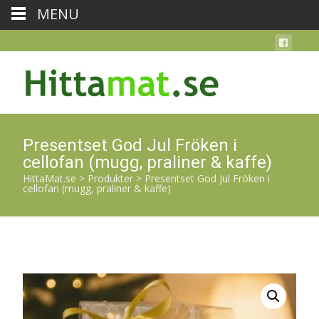
MENU
Presentset God Jul Fröken i
cellofan (mugg, praliner & kaffe)
HittaMat.se
>
Produkter
>
Presentset God Jul Fröken i
cellofan (mugg, praliner & kaffe)