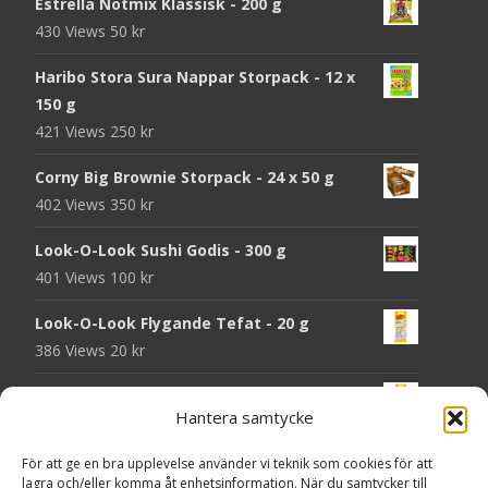
Estrella Nötmix Klassisk - 200 g
430 Views
50
kr
Haribo Stora Sura Nappar Storpack - 12 x
150 g
421 Views
250
kr
Corny Big Brownie Storpack - 24 x 50 g
402 Views
350
kr
Look-O-Look Sushi Godis - 300 g
401 Views
100
kr
Look-O-Look Flygande Tefat - 20 g
386 Views
20
kr
Look-O-Look Jordgubbsmattor - 90 g
Hantera samtycke
384 Views
20
kr
För att ge en bra upplevelse använder vi teknik som cookies för att
Haribo Starmix - 170 g
lagra och/eller komma åt enhetsinformation. När du samtycker till