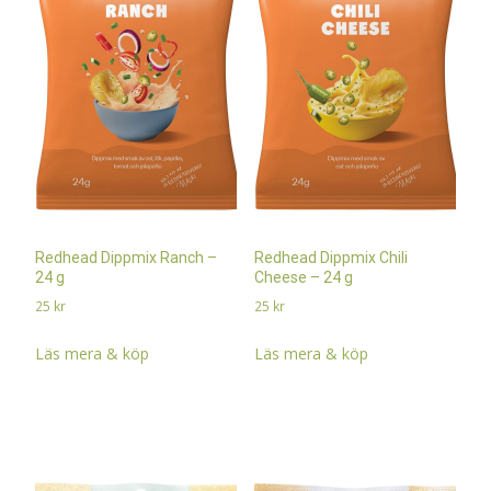
Redhead Dippmix Ranch –
Redhead Dippmix Chili
24 g
Cheese – 24 g
25
kr
25
kr
Läs mera & köp
Läs mera & köp