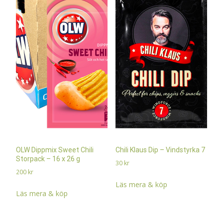
OLW Dippmix Sweet Chili
Chili Klaus Dip – Vindstyrka 7
Storpack – 16 x 26 g
30
kr
200
kr
Läs mera & köp
Läs mera & köp