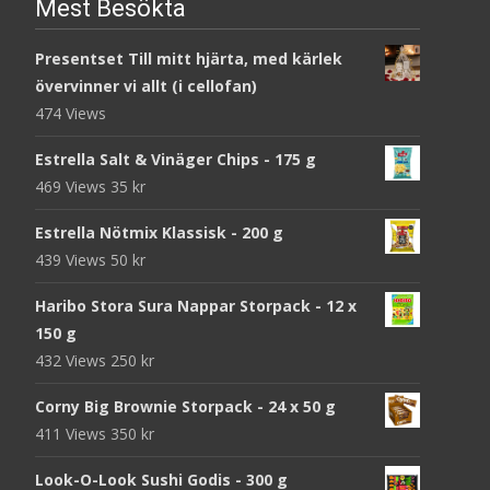
Mest Besökta
Presentset Till mitt hjärta, med kärlek
övervinner vi allt (i cellofan)
474 Views
Estrella Salt & Vinäger Chips - 175 g
469 Views
35
kr
Estrella Nötmix Klassisk - 200 g
439 Views
50
kr
Haribo Stora Sura Nappar Storpack - 12 x
150 g
432 Views
250
kr
Corny Big Brownie Storpack - 24 x 50 g
411 Views
350
kr
Look-O-Look Sushi Godis - 300 g