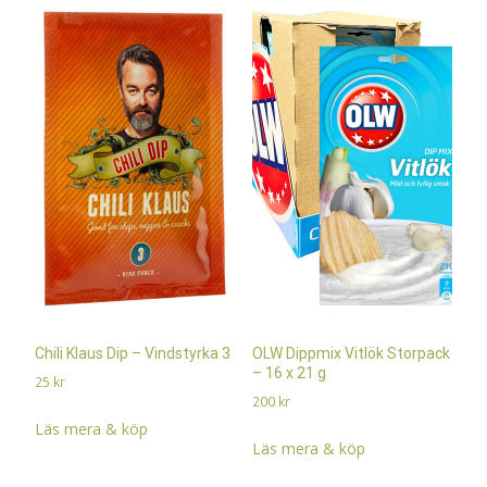
Chili Klaus Dip – Vindstyrka 3
OLW Dippmix Vitlök Storpack
– 16 x 21 g
25
kr
200
kr
Läs mera & köp
Läs mera & köp