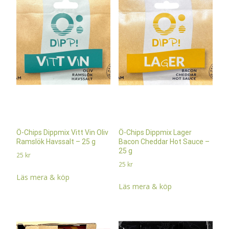
Ö-Chips Dippmix Vitt Vin Oliv
Ö-Chips Dippmix Lager
Ramslök Havssalt – 25 g
Bacon Cheddar Hot Sauce –
25 g
25
kr
25
kr
Läs mera & köp
Läs mera & köp