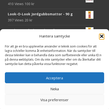
410 Views
100
kr
Look-O-Look Jordgubbsmattor - 90 g
397 Views
20
kr
Look-O-Look Flygande Tefat - 20 g
Hantera samtycke
395 Views
20
kr
För att ge en bra upplevelse använder vi teknik som cookies för att
Haribo Starmix - 170 g
lagra och/eller komma åt enhetsinformation. När du samtycker till
387 Views
25
kr
dessa tekniker kan vi behandla data som surfbeteende eller unika ID:n
på denna webbplats. Om du inte samtycker eller om du återkallar ditt
Godsaker "Till mitt hjärta" - Majas lyktor/
samtycke kan detta påverka vissa funktioner negativt.
Barncancerfonden
376 Views
Acceptera
Neka
Copyright © HittaMat.se
Visa preferenser
Powered by WordPress
, Theme
i-craft
by TemplatesNext.