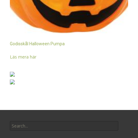
Godisskål Halloween Pumpa
Läs mera här
Search
for: