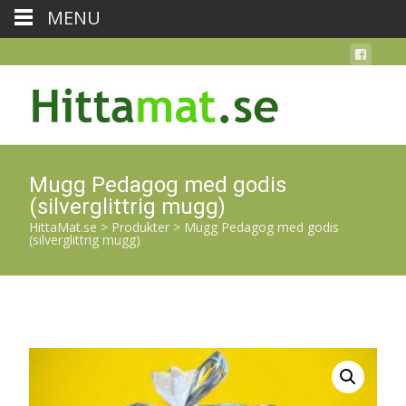
MENU
Mugg Pedagog med godis
(silverglittrig mugg)
HittaMat.se
>
Produkter
>
Mugg Pedagog med godis
(silverglittrig mugg)