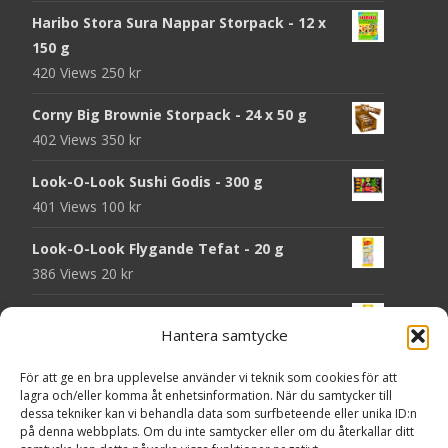
Haribo Stora Sura Nappar Storpack - 12 x
150 g
420 Views
250
kr
Corny Big Brownie Storpack - 24 x 50 g
402 Views
350
kr
Look-O-Look Sushi Godis - 300 g
401 Views
100
kr
Look-O-Look Flygande Tefat - 20 g
386 Views
20
kr
Look-O-Look Jordgubbsmattor - 90 g
Hantera samtycke
383 Views
20
kr
För att ge en bra upplevelse använder vi teknik som cookies för att
Haribo Starmix - 170 g
lagra och/eller komma åt enhetsinformation. När du samtycker till
376 Views
25
kr
dessa tekniker kan vi behandla data som surfbeteende eller unika ID:n
på denna webbplats. Om du inte samtycker eller om du återkallar ditt