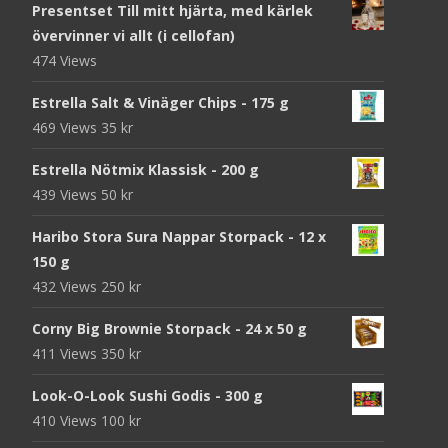
Presentset Till mitt hjärta, med kärlek
övervinner vi allt (i cellofan)
474 Views
Estrella Salt & Vinäger Chips - 175 g
469 Views
35
kr
Estrella Nötmix Klassisk - 200 g
439 Views
50
kr
Haribo Stora Sura Nappar Storpack - 12 x
150 g
432 Views
250
kr
Corny Big Brownie Storpack - 24 x 50 g
411 Views
350
kr
Look-O-Look Sushi Godis - 300 g
410 Views
100
kr