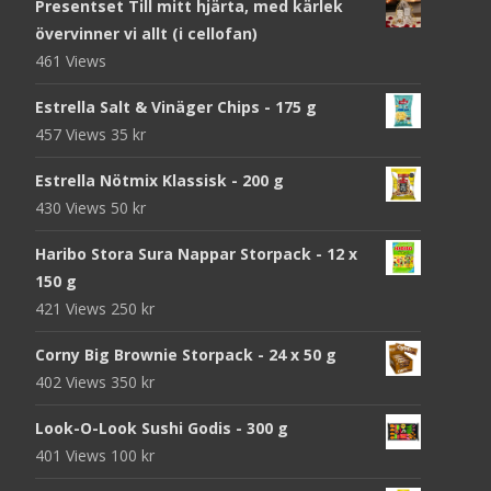
Presentset Till mitt hjärta, med kärlek
övervinner vi allt (i cellofan)
461 Views
Estrella Salt & Vinäger Chips - 175 g
457 Views
35
kr
Estrella Nötmix Klassisk - 200 g
430 Views
50
kr
Haribo Stora Sura Nappar Storpack - 12 x
150 g
421 Views
250
kr
Corny Big Brownie Storpack - 24 x 50 g
402 Views
350
kr
Look-O-Look Sushi Godis - 300 g
401 Views
100
kr