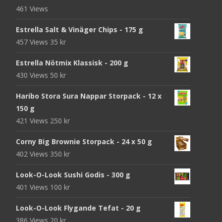
461 Views
Estrella Salt & Vinäger Chips - 175 g
457 Views
35
kr
Estrella Nötmix Klassisk - 200 g
430 Views
50
kr
Haribo Stora Sura Nappar Storpack - 12 x
150 g
421 Views
250
kr
Corny Big Brownie Storpack - 24 x 50 g
402 Views
350
kr
Look-O-Look Sushi Godis - 300 g
401 Views
100
kr
Look-O-Look Flygande Tefat - 20 g
386 Views
20
kr