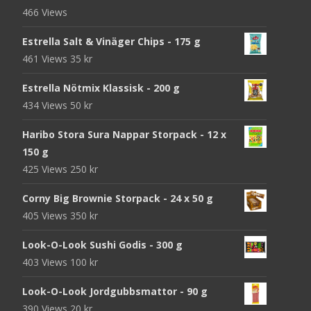
466 Views
Estrella Salt & Vinäger Chips - 175 g
461 Views
35
kr
Estrella Nötmix Klassisk - 200 g
434 Views
50
kr
Haribo Stora Sura Nappar Storpack - 12 x
150 g
425 Views
250
kr
Corny Big Brownie Storpack - 24 x 50 g
405 Views
350
kr
Look-O-Look Sushi Godis - 300 g
403 Views
100
kr
Look-O-Look Jordgubbsmattor - 90 g
390 Views
20
kr