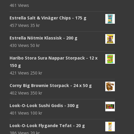
461 Views
Estrella Salt & Vinäger Chips - 175 g
457 Views
35
kr
Estrella Nötmix Klassisk - 200 g
430 Views
50
kr
Haribo Stora Sura Nappar Storpack - 12 x
150 g
421 Views
250
kr
Corny Big Brownie Storpack - 24 x 50 g
402 Views
350
kr
Look-O-Look Sushi Godis - 300 g
401 Views
100
kr
Look-O-Look Flygande Tefat - 20 g
386 Views
20
kr