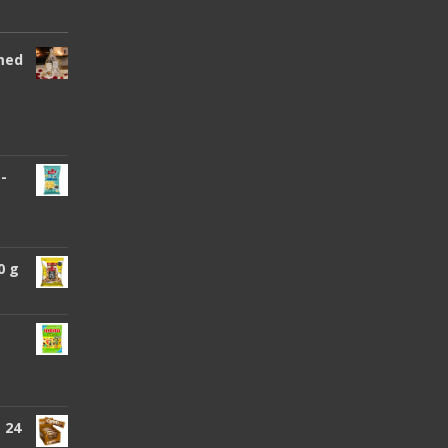
 med
 -
0 g
 24