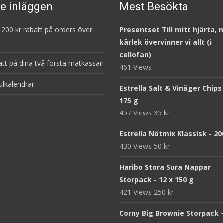
e inläggen
Mest Besökta
200 kr rabatt på orders över
Presentset Till mitt hjärta,
kärlek övervinner vi allt (i
cellofan)
att på dina två första matkassar!
461 Views
ulkalendrar
Estrella Salt & Vinäger Chips
175 g
457 Views
35
kr
Estrella Nötmix Klassisk - 20
430 Views
50
kr
Haribo Stora Sura Nappar
Storpack - 12 x 150 g
421 Views
250
kr
Corny Big Brownie Storpack -