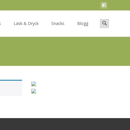
Search
s
Läsk & Dryck
Snacks
Blogg
for: