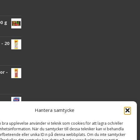
00 g
- 20
or -
Hantera samtycke
n bra upplevelse använder vi teknik som cookies för att lagra och/eller
hetsinformation. När du samtycker till dessa tekniker kan vi behandla
nden
rfbeteende eller unika ID:n på denna webbplats. Om du inte samtycker