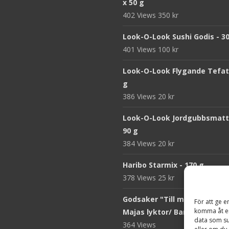
x 50 g
402 Views
350
kr
Look-O-Look Sushi Godis - 3
401 Views
100
kr
Look-O-Look Flygande Tefat 
g
386 Views
20
kr
Look-O-Look Jordgubbsmatt
90 g
384 Views
20
kr
Haribo Starmix - 170 g
378 Views
25
kr
Godsaker "Till mitt hjärta" -
För att ge e
komma åt en
Majas lyktor/ Barncancerfo
data som su
364 Views