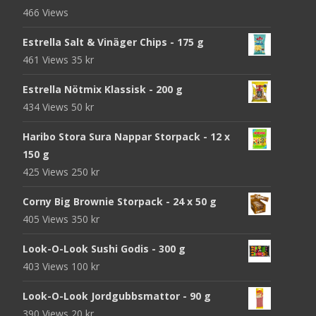
466 Views
Estrella Salt & Vinäger Chips - 175 g
461 Views
35
kr
Estrella Nötmix Klassisk - 200 g
434 Views
50
kr
Haribo Stora Sura Nappar Storpack - 12 x
150 g
425 Views
250
kr
Corny Big Brownie Storpack - 24 x 50 g
405 Views
350
kr
Look-O-Look Sushi Godis - 300 g
403 Views
100
kr
Look-O-Look Jordgubbsmattor - 90 g
390 Views
20
kr