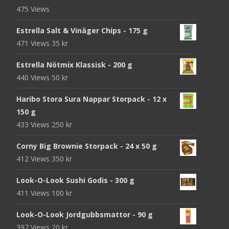
475 Views
Estrella Salt & Vinäger Chips - 175 g
471 Views
35
kr
Estrella Nötmix Klassisk - 200 g
440 Views
50
kr
Haribo Stora Sura Nappar Storpack - 12 x
150 g
433 Views
250
kr
Corny Big Brownie Storpack - 24 x 50 g
412 Views
350
kr
Look-O-Look Sushi Godis - 300 g
411 Views
100
kr
Look-O-Look Jordgubbsmattor - 90 g
397 Views
20
kr