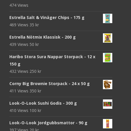
474 Views
Estrella Salt & Vinäger Chips - 175 g
469 Views
35
kr
Estrella Nötmix Klassisk - 200 g
439 Views
50
kr
Haribo Stora Sura Nappar Storpack - 12 x
150 g
432 Views
250
kr
Corny Big Brownie Storpack - 24 x 50 g
411 Views
350
kr
Look-O-Look Sushi Godis - 300 g
410 Views
100
kr
Look-O-Look Jordgubbsmattor - 90 g
397 Views
20
kr