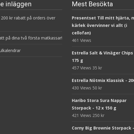
e inläggen
Mest Besökta
200 kr rabatt på orders över
Presentset Till mitt hjärta,
kärlek övervinner vi allt (i
cellofan)
att på dina två första matkassar!
461 Views
ulkalendrar
Estrella Salt & Vinäger Chips
175 g
457 Views
35
kr
Estrella Nötmix Klassisk - 20
430 Views
50
kr
Haribo Stora Sura Nappar
Storpack - 12 x 150 g
421 Views
250
kr
Corny Big Brownie Storpack -