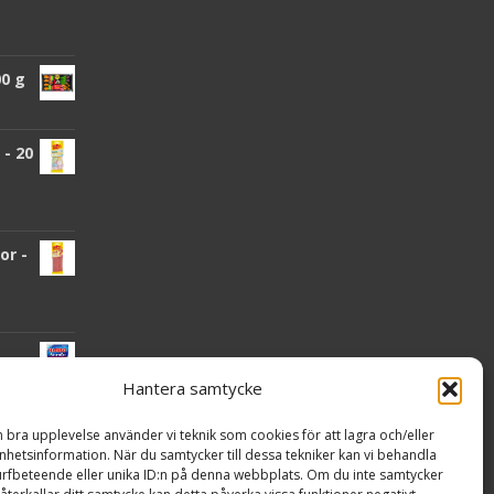
00 g
- 20
or -
Hantera samtycke
n bra upplevelse använder vi teknik som cookies för att lagra och/eller
hetsinformation. När du samtycker till dessa tekniker kan vi behandla
nden
rfbeteende eller unika ID:n på denna webbplats. Om du inte samtycker