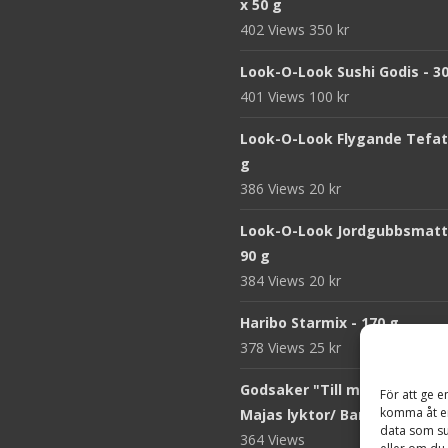
x 50 g
402 Views
350
kr
Look-O-Look Sushi Godis - 3
401 Views
100
kr
Look-O-Look Flygande Tefat 
g
386 Views
20
kr
Look-O-Look Jordgubbsmatt
90 g
384 Views
20
kr
Haribo Starmix - 170 g
378 Views
25
kr
Godsaker "Till mitt hjärta" -
För att ge e
komma åt en
Majas lyktor/ Barncancerfo
data som su
364 Views