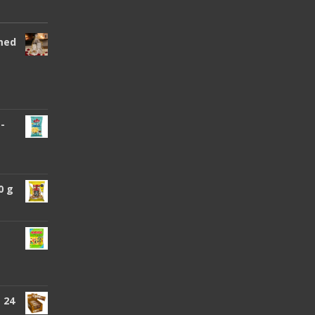
 med
 -
0 g
 24