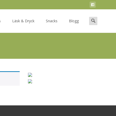
Search
s
Läsk & Dryck
Snacks
Blogg
for: