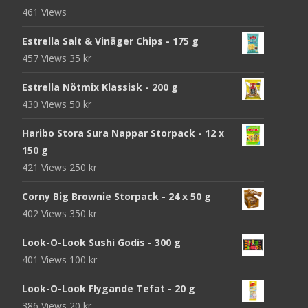
461 Views
Estrella Salt & Vinäger Chips - 175 g
457 Views
35
kr
Estrella Nötmix Klassisk - 200 g
430 Views
50
kr
Haribo Stora Sura Nappar Storpack - 12 x
150 g
421 Views
250
kr
Corny Big Brownie Storpack - 24 x 50 g
402 Views
350
kr
Look-O-Look Sushi Godis - 300 g
401 Views
100
kr
Look-O-Look Flygande Tefat - 20 g
386 Views
20
kr