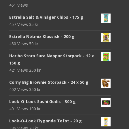
461 Views
Estrella Salt & Vinäger Chips - 175 g
457 Views
35
kr
Estrella Nötmix Klassisk - 200 g
430 Views
50
kr
Haribo Stora Sura Nappar Storpack - 12 x
150 g
421 Views
250
kr
Corny Big Brownie Storpack - 24 x 50 g
402 Views
350
kr
Look-O-Look Sushi Godis - 300 g
401 Views
100
kr
Look-O-Look Flygande Tefat - 20 g
386 Views
20
kr