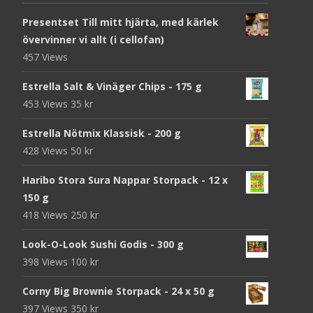
Presentset Till mitt hjärta, med kärlek
övervinner vi allt (i cellofan)
457 Views
Estrella Salt & Vinäger Chips - 175 g
453 Views
35
kr
Estrella Nötmix Klassisk - 200 g
428 Views
50
kr
Haribo Stora Sura Nappar Storpack - 12 x
150 g
418 Views
250
kr
Look-O-Look Sushi Godis - 300 g
398 Views
100
kr
Corny Big Brownie Storpack - 24 x 50 g
397 Views
350
kr