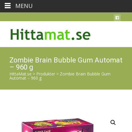
MENU
Zombie Brain Bubble Gum Automat
– 960 g
HittaMat.se
>
Produkter
>
Zombie Brain Bubble Gum
Automat – 960 g