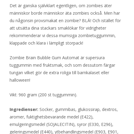
Det är ganska självklart egentligen, om zombies äter
människor borde människor äta zombies också. Men har
du någonsin provsmakat en zombie? BLÄ! Och istället för
att utsätta dina stackars smaklökar för vidrigheter
rekommenderar vi dessa mumsiga zombietuggummin,
klappade och klara i lämpligt storpack!
Zombie Brain Bubble Gum Automat är supersura
tuggummin med fruktsmak, och som dessutom färgar
tungan vilket gör de extra roliga till barnkalaset eller
halloween!
Vikt: 960 gram (200 st tuggummin).
Ingredienser:
Socker, gummibas, glukossirap, dextros,
aromer, fuktighetsbevarande medel (E422),
emulgeringsmedel (SOJALECITIN), syror (E330, E296),
geleringsmedel (E440), ytbehandlingsmedel (E903, E901,