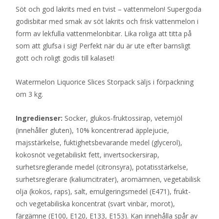
Söt och god lakrits med en tvist – vattenmelon! Supergoda
godisbitar med smak av söt lakrits och frisk vattenmelon i
form av lekfulla vattenmelonbitar. Lika roliga att titta på
som att glufsa i sig! Perfekt när du är ute efter barnsligt
gott och roligt godis till kalaset!
Watermelon Liquorice Slices Storpack säljs i förpackning
om 3 kg.
Ingredienser:
Socker, glukos-fruktossirap, vetemjöl
(innehåller gluten), 10% koncentrerad äpplejucie,
majsstärkelse, fuktighetsbevarande medel (glycerol),
kokosnöt vegetabiliskt fett, invertsockersirap,
surhetsreglerande medel (citronsyra), potatisstärkelse,
surhetsreglerare (kaliumcitrater), aromämnen, vegetabilisk
olja (kokos, raps), salt, emulgeringsmedel (E471), frukt-
och vegetabiliska koncentrat (svart vinbär, morot),
färgämne (E100, E120, E133, E153). Kan innehålla spår av