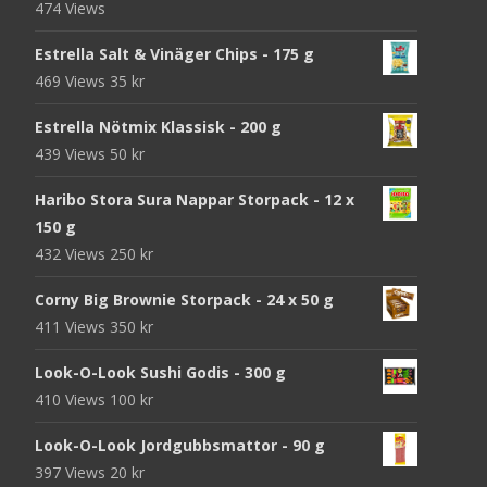
474 Views
Estrella Salt & Vinäger Chips - 175 g
469 Views
35
kr
Estrella Nötmix Klassisk - 200 g
439 Views
50
kr
Haribo Stora Sura Nappar Storpack - 12 x
150 g
432 Views
250
kr
Corny Big Brownie Storpack - 24 x 50 g
411 Views
350
kr
Look-O-Look Sushi Godis - 300 g
410 Views
100
kr
Look-O-Look Jordgubbsmattor - 90 g
397 Views
20
kr