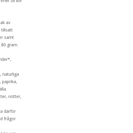
er till lite
mak av
illsatt
ber samt
m 80 gram.
ider*,
, naturliga
, paprika,
lla.
ter, nötter,
ra därför
id frågor