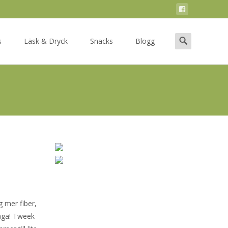
Search
s
Läsk & Dryck
Snacks
Blogg
for:
g mer fiber,
råga! Tweek