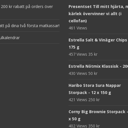
200 kr rabatt på orders över
Presentset Till mitt hjärta,
kärlek övervinner vi allt (i
cellofan)
att på dina två första matkassar!
461 Views
ulkalendrar
Estrella Salt & Vinäger Chips
175 g
457 Views
35
kr
Estrella Nötmix Klassisk - 20
430 Views
50
kr
Haribo Stora Sura Nappar
Storpack - 12 x 150 g
421 Views
250
kr
Corny Big Brownie Storpack -
x 50 g
402 Views
350
kr