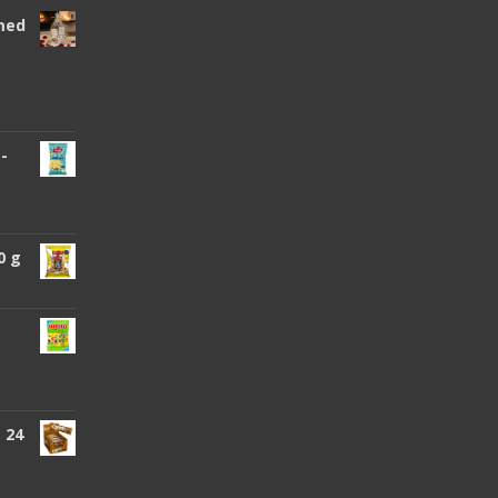
 med
 -
0 g
 24