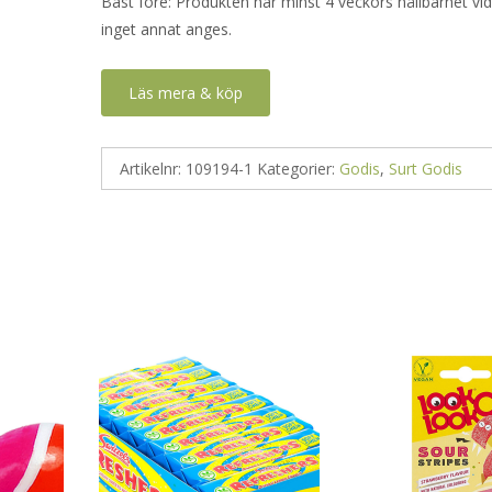
Bäst före: Produkten har minst 4 veckors hållbarhet v
inget annat anges.
Läs mera & köp
Artikelnr:
109194-1
Kategorier:
Godis
,
Surt Godis