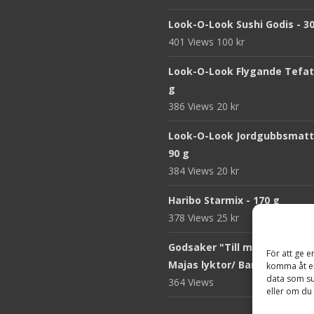
Look-O-Look Sushi Godis - 3
401 Views
100
kr
Look-O-Look Flygande Tefat 
g
386 Views
20
kr
Look-O-Look Jordgubbsmatt
90 g
384 Views
20
kr
Haribo Starmix - 170 g
378 Views
25
kr
Godsaker "Till mitt hjärta" -
För att ge e
Majas lyktor/ Barncancerfo
komma åt en
data som su
364 Views
eller om du 