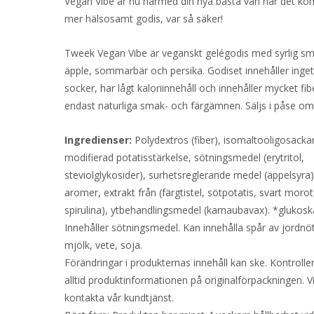
Vegan Vibe är nu härmed din nya bästa vän när det komm
mer hälsosamt godis, var så säker!
Tweek Vegan Vibe är veganskt gelégodis med syrlig s
äpple, sommarbär och persika. Godiset innehåller inget t
socker, har lågt kaloriinnehåll och innehåller mycket fi
endast naturliga smak- och färgämnen. Säljs i påse o
Ingredienser:
Polydextros (fiber), isomaltooligosackar
modifierad potatisstärkelse, sötningsmedel (erytritol,
steviolglykosider), surhetsreglerande medel (äppelsyra)
aromer, extrakt från (färgtistel, sötpotatis, svart morot
spirulina), ytbehandlingsmedel (karnaubavax). *glukoskä
Innehåller sötningsmedel. Kan innehålla spår av jordnöt
mjölk, vete, soja.
Förändringar i produkternas innehåll kan ske. Kontrolle
alltid produktinformationen på originalförpackningen. V
kontakta vår kundtjänst.