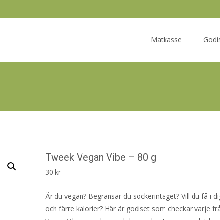
Skip
to
Matkasse
Godi
content
Tweek Vegan Vibe – 80 g
30
kr
Är du vegan? Begränsar du sockerintaget? Vill du få i di
och färre kalorier? Här är godiset som checkar varje f