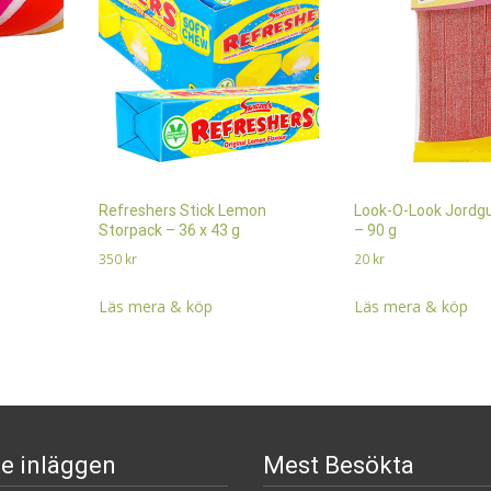
Refreshers Stick Lemon
Look-O-Look Jordg
Storpack – 36 x 43 g
– 90 g
350
kr
20
kr
Läs mera & köp
Läs mera & köp
e inläggen
Mest Besökta