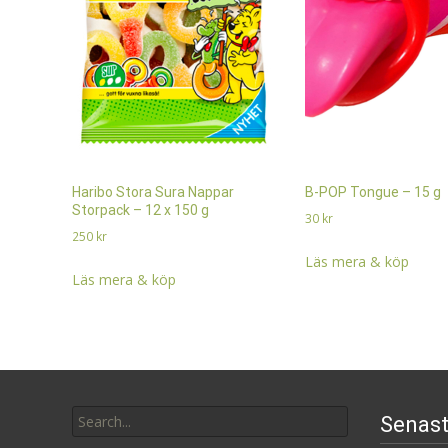
Haribo Stora Sura Nappar
B-POP Tongue – 15 g
Storpack – 12 x 150 g
30
kr
250
kr
Läs mera & köp
Läs mera & köp
Search
Senast
for: