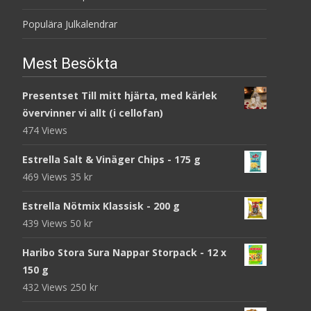
Populära Julkalendrar
Mest Besökta
Presentset Till mitt hjärta, med kärlek
övervinner vi allt (i cellofan)
474 Views
Estrella Salt & Vinäger Chips - 175 g
469 Views
35
kr
Estrella Nötmix Klassisk - 200 g
439 Views
50
kr
Haribo Stora Sura Nappar Storpack - 12 x
150 g
432 Views
250
kr