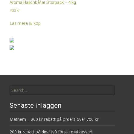
Aroma Hallonbåtar Storpack – 4 kg
400
kr
Läs mera & köp
Search
for:
Senaste inläggen
Mathem – 200 kr rabatt på orders över 700 kr
200 kr rabatt på dina två första matkassar!