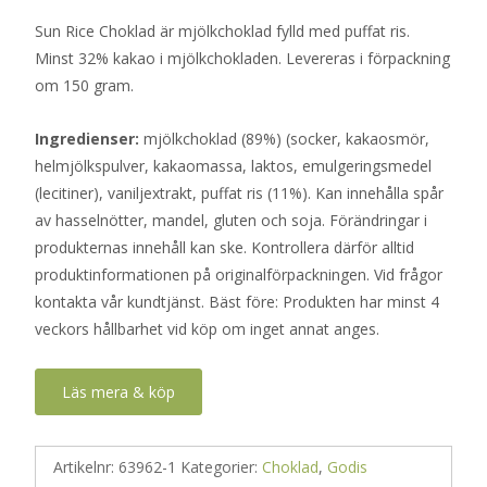
Sun Rice Choklad är mjölkchoklad fylld med puffat ris.
Minst 32% kakao i mjölkchokladen. Levereras i förpackning
om 150 gram.
Ingredienser:
mjölkchoklad (89%) (socker, kakaosmör,
helmjölkspulver, kakaomassa, laktos, emulgeringsmedel
(lecitiner), vaniljextrakt, puffat ris (11%). Kan innehålla spår
av hasselnötter, mandel, gluten och soja. Förändringar i
produkternas innehåll kan ske. Kontrollera därför alltid
produktinformationen på originalförpackningen. Vid frågor
kontakta vår kundtjänst. Bäst före: Produkten har minst 4
veckors hållbarhet vid köp om inget annat anges.
Läs mera & köp
Artikelnr:
63962-1
Kategorier:
Choklad
,
Godis