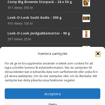
Corny Big Brownie Storpack - 24 x 50 g
411 Views
350
kr
Look-O-Look Sushi Godis - 300 g
410 Views
100
kr
Look-O-Look Jordgubbsmattor - 90 g
397 Views
20
kr
Look-O-Look Flygande Tefat - 20 g
Hantera samtycke
395 Views
20
kr
För att ge en bra upplevelse använder vi teknik som cookies för att
Haribo Starmix - 170 g
lagra och/eller komma åt enhetsinformation. När du samtycker till
387 Views
25
kr
dessa tekniker kan vi behandla data som surfbeteende eller unika ID:n
på denna webbplats. Om du inte samtycker eller om du återkallar ditt
Godsaker "Till mitt hjärta" - Majas lyktor/
samtycke kan detta påverka vissa funktioner negativt.
Barncancerfonden
376 Views
Acceptera
Neka