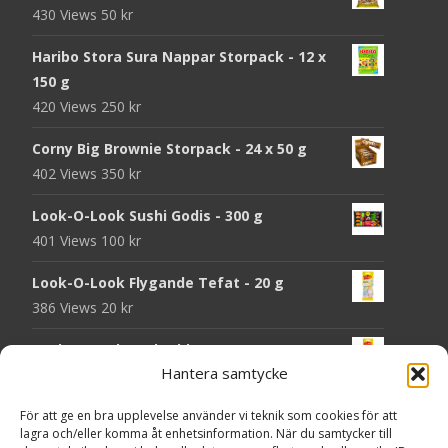
430 Views
50
kr
Haribo Stora Sura Nappar Storpack - 12 x
150 g
420 Views
250
kr
Corny Big Brownie Storpack - 24 x 50 g
402 Views
350
kr
Look-O-Look Sushi Godis - 300 g
401 Views
100
kr
Look-O-Look Flygande Tefat - 20 g
386 Views
20
kr
Look-O-Look Jordgubbsmattor - 90 g
Hantera samtycke
383 Views
20
kr
Haribo Starmix - 170 g
För att ge en bra upplevelse använder vi teknik som cookies för att
lagra och/eller komma åt enhetsinformation. När du samtycker till
376 Views
25
kr