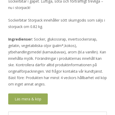
sockerbitar i gapet. Luftiga, söta och förträffligt trevliga –
nu i storpack!
Sockerbitar Storpack innehåller sött skumgodis som säljs i
storpack om 0.82 kg.
Ingredienser:
Socker, glukossirap, invertsockersirap,
gelatin, vegetabiliska oljor (palm*,kokos),
ytbehandlingsmedel (karnaubavax), arom (bl.a vanillin). Kan
innehålla mjölk. Förändringar i produkternas innehåll kan
ske. Kontrollera därför alltid produktinformationen på
originalförpackningen. Vid frågor kontakta vår kundtjänst.
Bäst före: Produkten har minst 4 veckors hållbarhet vid köp
om inget annat anges.
Läs mera & köp