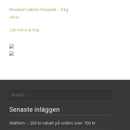
Revolver Lakrits Storpack – 3 kg
400
kr
Läs mera & köp
Search
for:
Senaste inläggen
Mathem – 200 kr rabatt på orders över 700 kr