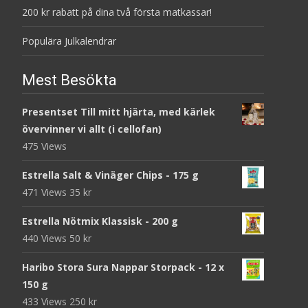
200 kr rabatt på dina två första matkassar!
Populära Julkalendrar
Mest Besökta
Presentset Till mitt hjärta, med kärlek
övervinner vi allt (i cellofan)
475 Views
Estrella Salt & Vinäger Chips - 175 g
471 Views
35
kr
Estrella Nötmix Klassisk - 200 g
440 Views
50
kr
Haribo Stora Sura Nappar Storpack - 12 x
150 g
433 Views
250
kr