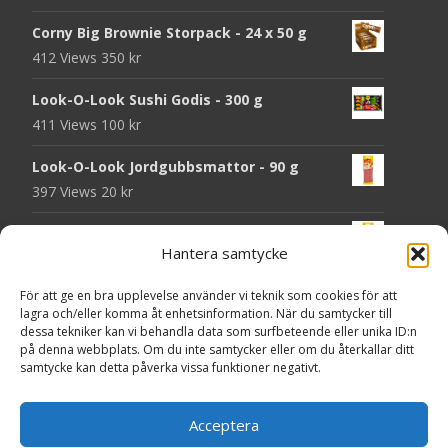
Corny Big Brownie Storpack - 24 x 50 g
412 Views
350
kr
Look-O-Look Sushi Godis - 300 g
411 Views
100
kr
Look-O-Look Jordgubbsmattor - 90 g
397 Views
20
kr
Look-O-Look Flygande Tefat - 20 g
Hantera samtycke
396 Views
20
kr
För att ge en bra upplevelse använder vi teknik som cookies för att
Haribo Starmix - 170 g
lagra och/eller komma åt enhetsinformation. När du samtycker till
389 Views
25
kr
dessa tekniker kan vi behandla data som surfbeteende eller unika ID:n
på denna webbplats. Om du inte samtycker eller om du återkallar ditt
Godsaker "Till mitt hjärta" - Majas lyktor/
samtycke kan detta påverka vissa funktioner negativt.
Barncancerfonden
377 Views
Acceptera