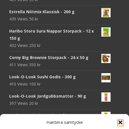
Estrella Nötmix Klassisk - 200 g
439 Views
50
kr
Haribo Stora Sura Nappar Storpack - 12 x
150 g
432 Views
250
kr
Corny Big Brownie Storpack - 24 x 50 g
411 Views
350
kr
Look-O-Look Sushi Godis - 300 g
410 Views
100
kr
Look-O-Look Jordgubbsmattor - 90 g
397 Views
20
kr
Look-O-Look Flygande Tefat - 20 g
Hantera samtycke
395 Views
20
kr