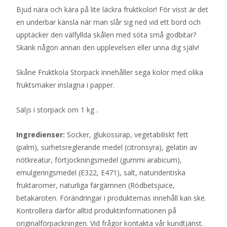
Bjud nära och kära på lite läckra fruktkolor! För visst är det
en underbar känsla när man slår sig ned vid ett bord och
upptäcker den välfyllda skålen med söta små godbitar?
Skänk någon annan den upplevelsen eller unna dig själv!
Skåne Fruktkola Storpack innehåller sega kolor med olika
fruktsmaker inslagna i papper.
Säljs i storpack om 1 kg .
Ingredienser:
Socker, glukossirap, vegetabiliskt fett
(palm), surhetsreglerande medel (citronsyra), gelatin av
nötkreatur, förtjockningsmedel (gummi arabicum),
emulgeringsmedel (E322, E471), salt, naturidentiska
fruktaromer, naturliga färgämnen (Rödbetsjuice,
betakaroten. Förändringar i produkternas innehåll kan ske.
Kontrollera därför alltid produktinformationen på
originalförpackningen. Vid frågor kontakta vår kundtjänst.