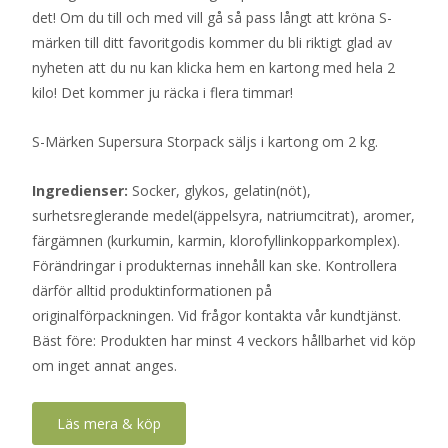
det! Om du till och med vill gå så pass långt att kröna S-
märken till ditt favoritgodis kommer du bli riktigt glad av
nyheten att du nu kan klicka hem en kartong med hela 2
kilo! Det kommer ju räcka i flera timmar!
S-Märken Supersura Storpack säljs i kartong om 2 kg.
Ingredienser:
Socker, glykos, gelatin(nöt),
surhetsreglerande medel(äppelsyra, natriumcitrat), aromer,
färgämnen (kurkumin, karmin, klorofyllinkopparkomplex).
Förändringar i produkternas innehåll kan ske. Kontrollera
därför alltid produktinformationen på
originalförpackningen. Vid frågor kontakta vår kundtjänst.
Bäst före: Produkten har minst 4 veckors hållbarhet vid köp
om inget annat anges.
Läs mera & köp