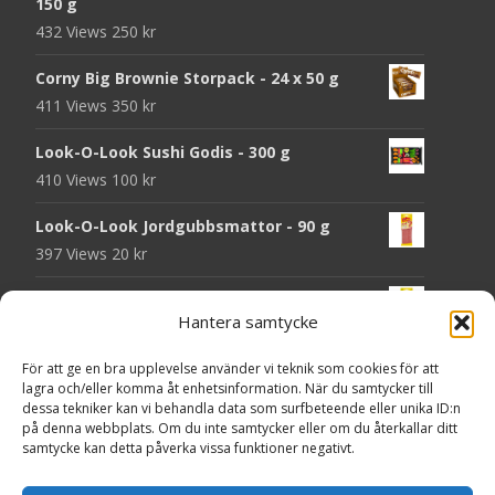
150 g
432 Views
250
kr
Corny Big Brownie Storpack - 24 x 50 g
411 Views
350
kr
Look-O-Look Sushi Godis - 300 g
410 Views
100
kr
Look-O-Look Jordgubbsmattor - 90 g
397 Views
20
kr
Look-O-Look Flygande Tefat - 20 g
Hantera samtycke
395 Views
20
kr
För att ge en bra upplevelse använder vi teknik som cookies för att
Haribo Starmix - 170 g
lagra och/eller komma åt enhetsinformation. När du samtycker till
387 Views
25
kr
dessa tekniker kan vi behandla data som surfbeteende eller unika ID:n
på denna webbplats. Om du inte samtycker eller om du återkallar ditt
Godsaker "Till mitt hjärta" - Majas lyktor/
samtycke kan detta påverka vissa funktioner negativt.
Barncancerfonden