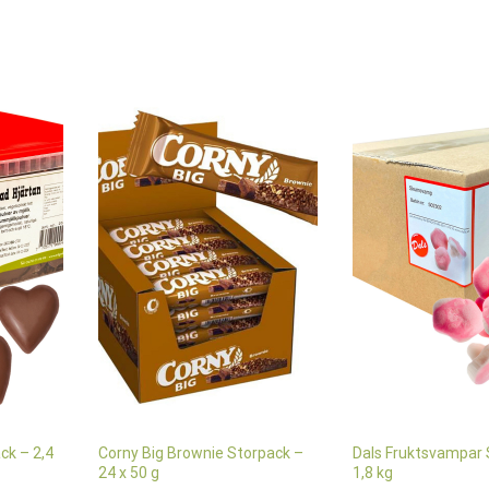
ck – 2,4
Corny Big Brownie Storpack –
Dals Fruktsvampar 
24 x 50 g
1,8 kg