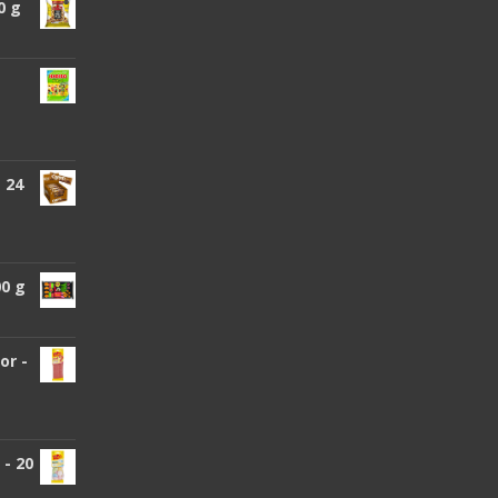
0 g
 24
00 g
or -
- 20