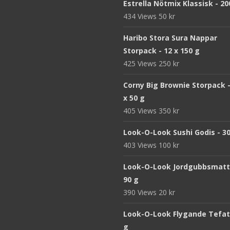
Estrella Nötmix Klassisk - 20
434 Views
50
kr
Haribo Stora Sura Nappar
Storpack - 12 x 150 g
425 Views
250
kr
Corny Big Brownie Storpack -
x 50 g
405 Views
350
kr
Look-O-Look Sushi Godis - 3
403 Views
100
kr
Look-O-Look Jordgubbsmatt
90 g
390 Views
20
kr
Look-O-Look Flygande Tefat 
g