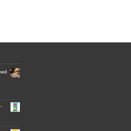
250
kr
250
kr
Läs mera & köp
Läs mera & köp
 med
 -