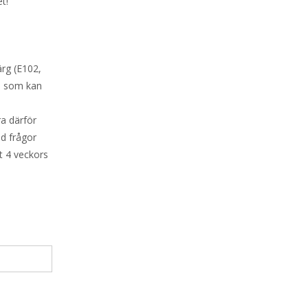
et!
ärg (E102,
n som kan
ra därför
id frågor
t 4 veckors