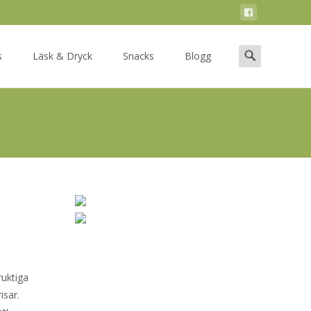
Search
s
Läsk & Dryck
Snacks
Blogg
for:
ruktiga
isar.