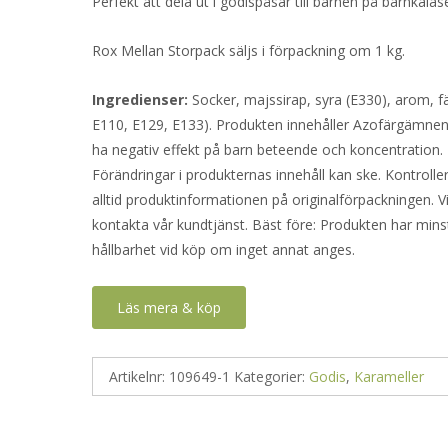
Perfekt att dela ut i godispåsar till barnen på barnkalas
Rox Mellan Storpack säljs i förpackning om 1 kg.
Ingredienser:
Socker, majssirap, syra (E330), arom, f
E110, E129, E133). Produkten innehåller Azofärgämne
ha negativ effekt på barn beteende och koncentration.
Förändringar i produkternas innehåll kan ske. Kontrolle
alltid produktinformationen på originalförpackningen. V
kontakta vår kundtjänst. Bäst före: Produkten har mins
hållbarhet vid köp om inget annat anges.
Läs mera & köp
Artikelnr:
109649-1
Kategorier:
Godis
,
Karameller