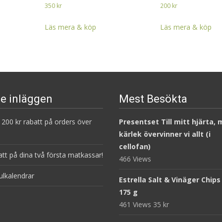
350
kr
200
kr
Läs mera & köp
Läs mera & köp
e inläggen
Mest Besökta
200 kr rabatt på orders över
Presentset Till mitt hjärta,
kärlek övervinner vi allt (i
cellofan)
att på dina två första matkassar!
466 Views
ulkalendrar
Estrella Salt & Vinäger Chips
175 g
461 Views
35
kr