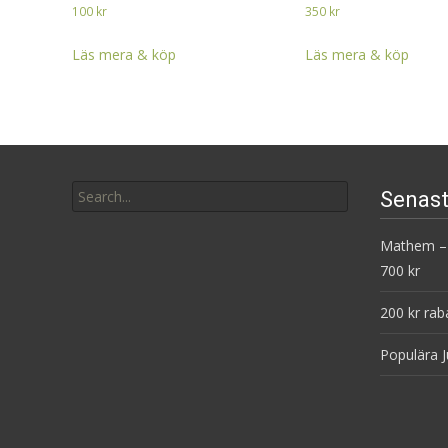
100
kr
350
kr
Läs mera & köp
Läs mera & köp
Search
Senast
for:
Mathem – 
700 kr
200 kr rab
Populära J