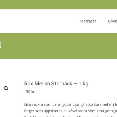
Skip
to
Matkasse
Godi
content
g
Rox Mellan Storpack – 1 kg
150
kr
Lika vackra som de är goda! Ljuvligt söta karameller i f
färger som uppskattas av såväl stora som små gottegr