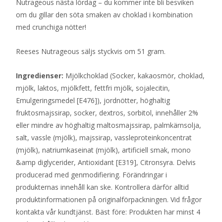
Nutrageous nästa lördag – du kommer inte bli besviken
om du gillar den söta smaken av choklad i kombination
med crunchiga nötter!
Reeses Nutrageous säljs styckvis om 51 gram.
Ingredienser:
Mjölkchoklad (Socker, kakaosmör, choklad,
mjölk, laktos, mjölkfett, fettfri mjölk, sojalecitin,
Emulgeringsmedel [E476]), jordnötter, höghaltig
fruktosmajssirap, socker, dextros, sorbitol, innehåller 2%
eller mindre av höghaltig maltosmajssirap, palmkärnsolja,
salt, vassle (mjölk), majssirap, vassleproteinkoncentrat
(mjölk), natriumkaseinat (mjölk), artificiell smak, mono
&amp diglycerider, Antioxidant [E319], Citronsyra. Delvis
producerad med genmodifiering. Förändringar i
produkternas innehåll kan ske. Kontrollera därför alltid
produktinformationen på originalförpackningen. Vid frågor
kontakta vår kundtjänst. Bäst före: Produkten har minst 4