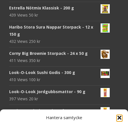
Estrella Nötmix Klassisk - 200 g
439 Views
50
kr
Haribo Stora Sura Nappar Storpack - 12 x
150 g
432 Views
250
kr
Corny Big Brownie Storpack - 24 x 50 g
411 Views
350
kr
Look-O-Look Sushi Godis - 300 g
410 Views
100
kr
Look-O-Look Jordgubbsmattor - 90 g
397 Views
20
kr
Look-O-Look Flygande Tefat - 20 g
Hantera samtycke
395 Views
20
kr