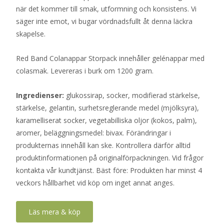
när det kommer till smak, utformning och konsistens. Vi
säger inte emot, vi bugar vördnadsfullt åt denna läckra
skapelse.
Red Band Colanappar Storpack innehåller gelénappar med
colasmak. Levereras i burk om 1200 gram.
Ingredienser:
glukossirap, socker, modifierad stärkelse,
stärkelse, gelantin, surhetsreglerande medel (mjölksyra),
karamelliserat socker, vegetabilliska oljor (kokos, palm),
aromer, beläggningsmedel: bivax. Förändringar i
produkternas innehåll kan ske. Kontrollera därför alltid
produktinformationen på originalförpackningen. Vid frågor
kontakta vår kundtjänst. Bäst före: Produkten har minst 4
veckors hållbarhet vid köp om inget annat anges.
Läs mera & köp