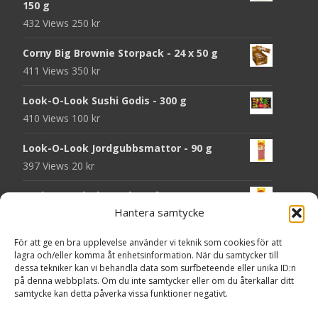
150 g
432 Views
250
kr
Corny Big Brownie Storpack - 24 x 50 g
411 Views
350
kr
Look-O-Look Sushi Godis - 300 g
410 Views
100
kr
Look-O-Look Jordgubbsmattor - 90 g
397 Views
20
kr
Look-O-Look Flygande Tefat - 20 g
Hantera samtycke
395 Views
20
kr
Haribo Starmix - 170 g
För att ge en bra upplevelse använder vi teknik som cookies för att
lagra och/eller komma åt enhetsinformation. När du samtycker till
387 Views
25
kr
dessa tekniker kan vi behandla data som surfbeteende eller unika ID:n
på denna webbplats. Om du inte samtycker eller om du återkallar ditt
Godsaker "Till mitt hjärta" - Majas lyktor/
samtycke kan detta påverka vissa funktioner negativt.
Barncancerfonden