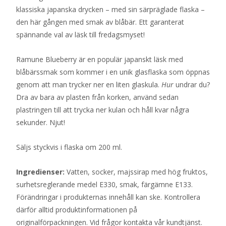
klassiska japanska drycken – med sin särpräglade flaska –
den här gången med smak av blåbär. Ett garanterat
spännande val av läsk till fredagsmyset!
Ramune Blueberry är en populär japanskt läsk med
blåbärssmak som kommer i en unik glasflaska som öppnas
genom att man trycker ner en liten glaskula.
Hur
undrar du?
Dra av bara av plasten från korken, använd sedan
plastringen till att trycka ner kulan och håll kvar några
sekunder. Njut!
Säljs styckvis i flaska om 200 ml.
Ingredienser:
Vatten, socker, majssirap med hög fruktos,
surhetsreglerande medel E330, smak, färgämne E133.
Förändringar i produkternas innehåll kan ske. Kontrollera
därför alltid produktinformationen på
originalförpackningen. Vid frågor kontakta vår kundtjänst.