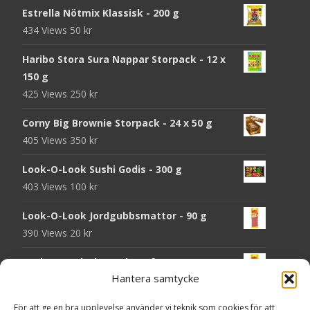
Estrella Nötmix Klassisk - 200 g
434 Views
50
kr
Haribo Stora Sura Nappar Storpack - 12 x
150 g
425 Views
250
kr
Corny Big Brownie Storpack - 24 x 50 g
405 Views
350
kr
Look-O-Look Sushi Godis - 300 g
403 Views
100
kr
Look-O-Look Jordgubbsmattor - 90 g
390 Views
20
kr
Look-O-Look Flygande Tefat - 20 g
Hantera samtycke
389 Views
20
kr
Haribo Starmix - 170 g
För att ge en bra upplevelse använder vi teknik som cookies för att