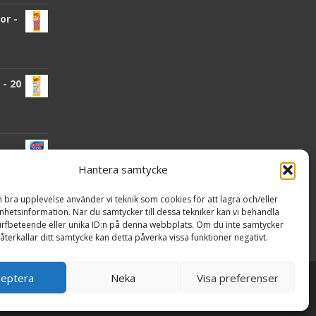
or -
- 20
Hantera samtycke
n bra upplevelse använder vi teknik som cookies för att lagra och/eller
hetsinformation. När du samtycker till dessa tekniker kan vi behandla
nden
rfbeteende eller unika ID:n på denna webbplats. Om du inte samtycker
återkallar ditt samtycke kan detta påverka vissa funktioner negativt.
ceptera
Neka
Visa preferenser
Powered by WordPress
, Theme
i-craft
by TemplatesNext.