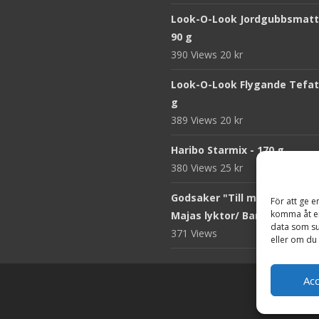
Look-O-Look Jordgubbsmatt
90 g
390 Views
20
kr
Look-O-Look Flygande Tefat 
g
389 Views
20
kr
Haribo Starmix - 170 g
380 Views
25
kr
Godsaker "Till mitt hjärta" -
För att ge e
komma åt en
Majas lyktor/ Barncancerfo
data som su
371 Views
eller om du 
Ac