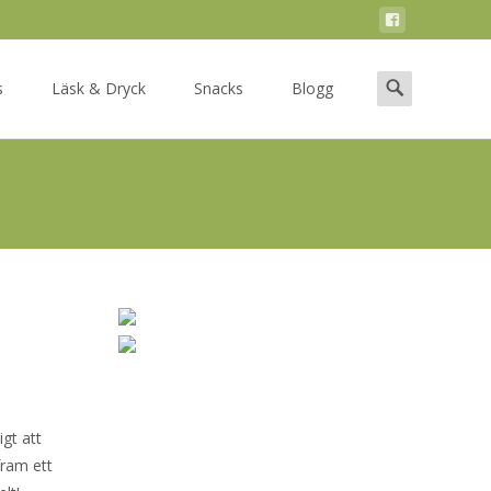
Search
s
Läsk & Dryck
Snacks
Blogg
for:
igt att
fram ett