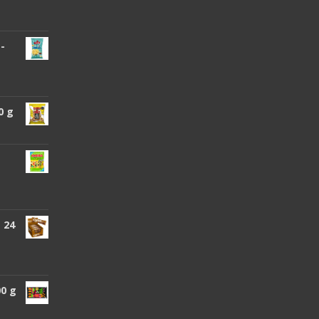
 -
0 g
 24
00 g