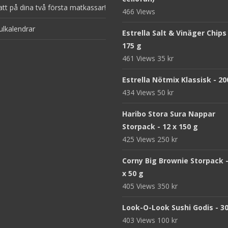
att på dina två första matkassar!
466 Views
ulkalendrar
Estrella Salt & Vinäger Chips
175 g
461 Views
35
kr
Estrella Nötmix Klassisk - 20
434 Views
50
kr
Haribo Stora Sura Nappar
Storpack - 12 x 150 g
425 Views
250
kr
Corny Big Brownie Storpack -
x 50 g
405 Views
350
kr
Look-O-Look Sushi Godis - 3
403 Views
100
kr