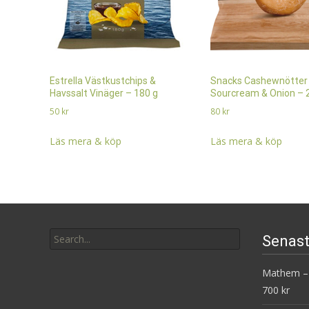
Estrella Västkustchips &
Snacks Cashewnötter
Havssalt Vinäger – 180 g
Sourcream & Onion – 
50
kr
80
kr
Läs mera & köp
Läs mera & köp
Search
Senast
for:
Mathem – 
700 kr