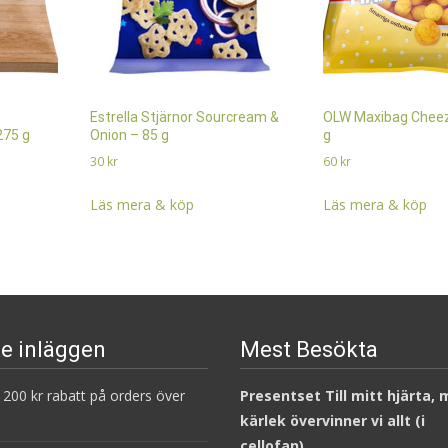
Estrella Stjärnor Sourcream &
OLW Maxibag Cheez 
275 g
Onion – 85 g
g
30
kr
60
kr
Läs mera & köp
Läs mera & köp
e inläggen
Mest Besökta
200 kr rabatt på orders över
Presentset Till mitt hjärta,
kärlek övervinner vi allt (i
cellofan)