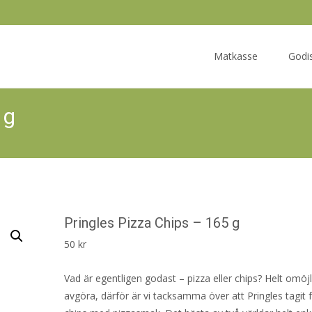
Skip
to
Matkasse
Godi
content
 g
Pringles Pizza Chips – 165 g
50
kr
Vad är egentligen godast – pizza eller chips? Helt omöjl
avgöra, därför är vi tacksamma över att Pringles tagit 