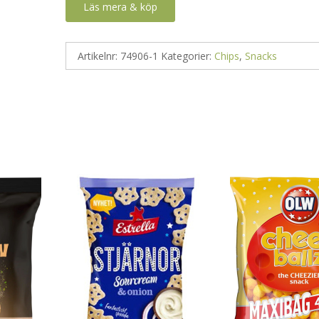
Läs mera & köp
Artikelnr:
74906-1
Kategorier:
Chips
,
Snacks