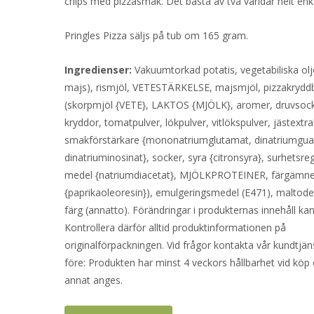
chips med pizzasmak. Det bästa av två världar helt enke
Pringles Pizza säljs på tub om 165 gram.
Ingredienser:
Vakuumtorkad potatis, vegetabiliska oljo
majs), rismjöl, VETESTÄRKELSE, majsmjöl, pizzakrydd
(skorpmjöl {VETE}, LAKTOS {MJÖLK}, aromer, druvsock
kryddor, tomatpulver, lökpulver, vitlökspulver, jästextra
smakförstärkare {mononatriumglutamat, dinatriumgua
dinatriuminosinat}, socker, syra {citronsyra}, surhetsre
medel {natriumdiacetat}, MJÖLKPROTEINER, färgämn
{paprikaoleoresin}), emulgeringsmedel (E471), maltodext
färg (annatto). Förändringar i produkternas innehåll kan
Kontrollera därför alltid produktinformationen på
originalförpackningen. Vid frågor kontakta vår kundtjän
före: Produkten har minst 4 veckors hållbarhet vid köp
annat anges.