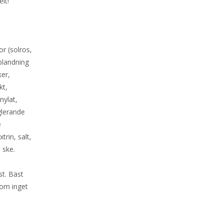
lt!
r (solros,
blandning
er,
kt,
nylat,
glerande
e
rin, salt,
 ske.
st. Bäst
 om inget