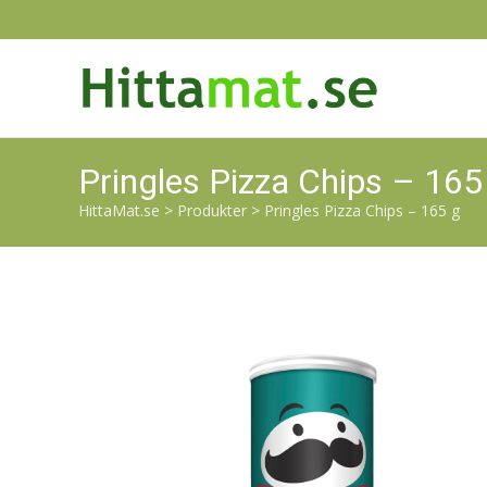
Pringles Pizza Chips – 165
HittaMat.se
>
Produkter
>
Pringles Pizza Chips – 165 g