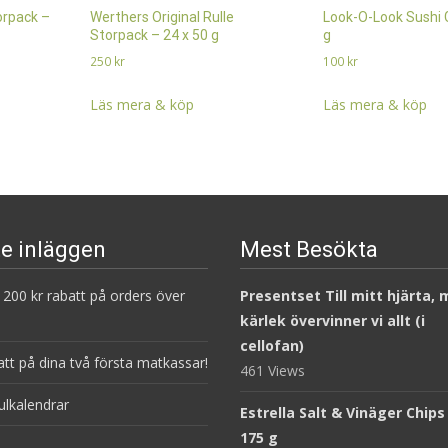
orpack –
Werthers Original Rulle
Look-O-Look Sushi 
Storpack – 24 x 50 g
g
250
kr
100
kr
Läs mera & köp
Läs mera & köp
e inläggen
Mest Besökta
200 kr rabatt på orders över
Presentset Till mitt hjärta,
kärlek övervinner vi allt (i
cellofan)
att på dina två första matkassar!
461 Views
ulkalendrar
Estrella Salt & Vinäger Chips
175 g