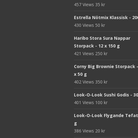
457 Views
35
kr
Estrella Nötmix Klassisk - 20
430 Views
50
kr
Haribo Stora Sura Nappar
Storpack - 12 x 150 g
421 Views
250
kr
Corny Big Brownie Storpack -
x 50 g
402 Views
350
kr
Look-O-Look Sushi Godis - 3
401 Views
100
kr
Look-O-Look Flygande Tefat 
g
386 Views
20
kr