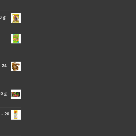
0 g
 24
00 g
- 20