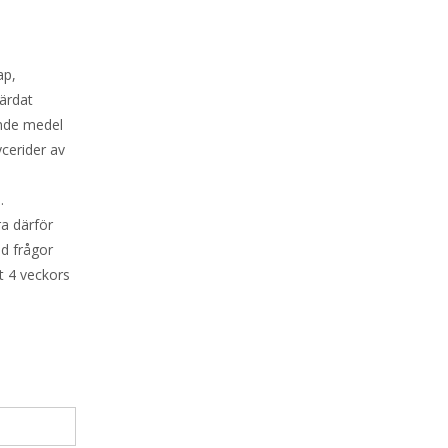
ap,
härdat
ande medel
ycerider av
.
ra därför
id frågor
t 4 veckors