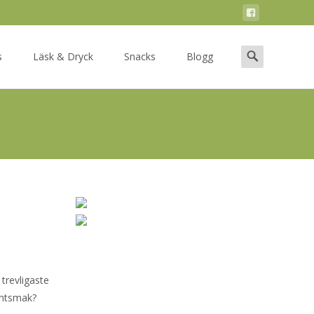
Search
s
Läsk & Dryck
Snacks
Blogg
for:
 trevligaste
intsmak?