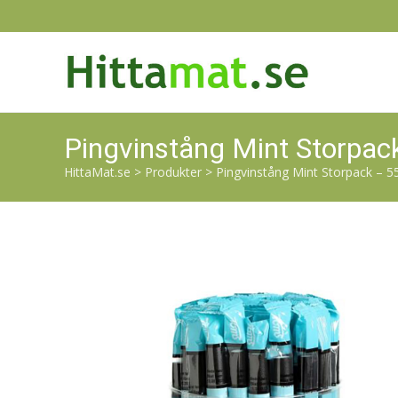
Pingvinstång Mint Storpac
HittaMat.se
>
Produkter
>
Pingvinstång Mint Storpack – 55