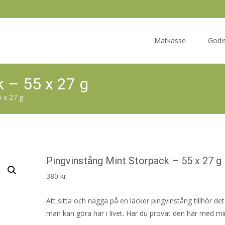
Skip
to
Matkasse
Godi
content
k – 55 x 27 g
 x 27 g
Pingvinstång Mint Storpack – 55 x 27 g
380
kr
Att sitta och nagga på en läcker pingvinstång tillhör det
man kan göra här i livet. Har du provat den här med m