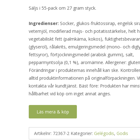
Säljs i 55-pack om 27 gram styck.
Ingredienser:
Socker, glukos-fruktossirap, engelsk sir
vetemjöl, modifierad majs- och potatisstärkelse, helt 
vegetabiliskt fett (palmkärna, kokos), fuktighetsbevar
(glyserol), rålakrits, emulgeringsmedel (mono- och digl
fettsyror), förtjockningsmedel (arabisk gummi), salt,
pepparmyntsolja (0,1 %), aromämne. Allergener: gluten
Förändringar i produkternas innehåll kan ske. Kontrolle
alltid produktinformationen på originalförpackningen. V
kontakta vår kundtjänst. Bäst före: Produkten har mins
hållbarhet vid köp om inget annat anges.
Läs mera & köp
Artikelnr:
72367-2
Kategorier:
Gelégodis
,
Godis