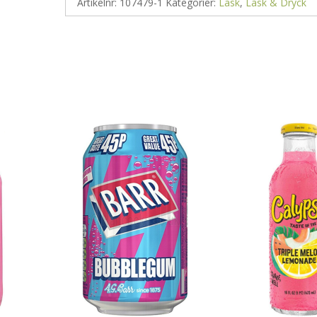
Artikelnr:
107479-1
Kategorier:
Läsk
,
Läsk & Dryck