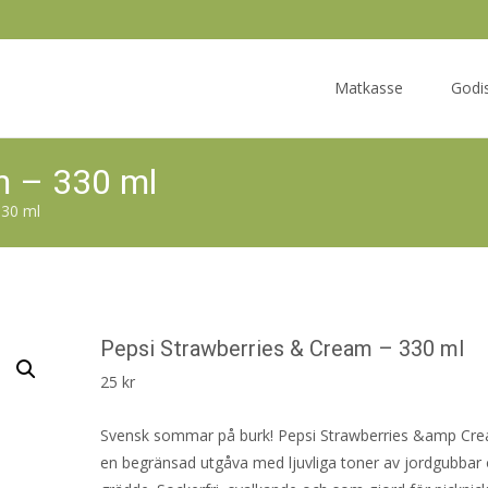
Skip
to
Matkasse
Godi
content
m – 330 ml
330 ml
Pepsi Strawberries & Cream – 330 ml
25
kr
Svensk sommar på burk! Pepsi Strawberries &amp Crea
en begränsad utgåva med ljuvliga toner av jordgubbar 