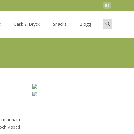
Search
s
Läsk & Dryck
Snacks
Blogg
for:
m är här i
och vispad