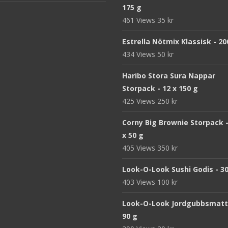
175 g
461 Views
35
kr
Estrella Nötmix Klassisk - 20
434 Views
50
kr
Haribo Stora Sura Nappar
Storpack - 12 x 150 g
425 Views
250
kr
Corny Big Brownie Storpack -
x 50 g
405 Views
350
kr
Look-O-Look Sushi Godis - 3
403 Views
100
kr
Look-O-Look Jordgubbsmatt
90 g