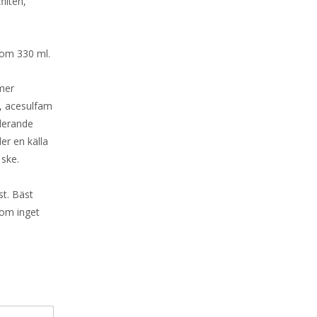
ilten,
 om 330 ml.
mer
m, acesulfam
glerande
er en källa
 ske.
st. Bäst
 om inget