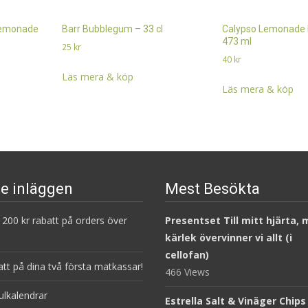
Lemonade
Barr Bubblegum – 33 cl
Calypso Lemonade 
473 ml
25
kr
40
kr
Läs mera & köp
Läs mera & köp
e inläggen
Mest Besökta
200 kr rabatt på orders över
Presentset Till mitt hjärta,
kärlek övervinner vi allt (i
cellofan)
att på dina två första matkassar!
466 Views
ulkalendrar
Estrella Salt & Vinäger Chips