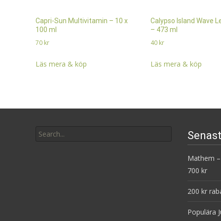
Capri-Sun Multivitamin – 10 x
Calypso Island Wave 
100 ml
– 473 ml
70
kr
40
kr
Läs mera & köp
Läs mera & köp
Search
Senast
for:
Mathem – 
700 kr
200 kr rab
Populära J