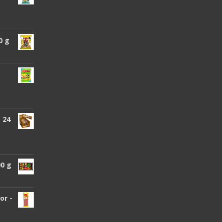
0 g
 24
00 g
or -