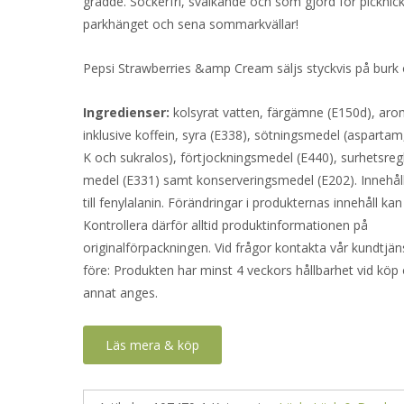
grädde. Sockerfri, svalkande och som gjord för picknickf
parkhänget och sena sommarkvällar!
Pepsi Strawberries &amp Cream säljs styckvis på burk
Ingredienser:
kolsyrat vatten, färgämne (E150d), aro
inklusive koffein, syra (E338), sötningsmedel (asparta
K och sukralos), förtjockningsmedel (E440), surhetsre
medel (E331) samt konserveringsmedel (E202). Innehåll
till fenylalanin. Förändringar i produkternas innehåll kan
Kontrollera därför alltid produktinformationen på
originalförpackningen. Vid frågor kontakta vår kundtjän
före: Produkten har minst 4 veckors hållbarhet vid köp
annat anges.
Läs mera & köp