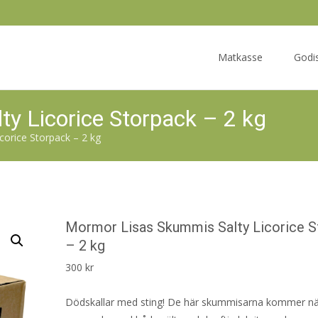
Skip
to
Matkasse
Godi
content
y Licorice Storpack – 2 kg
orice Storpack – 2 kg
Mormor Lisas Skummis Salty Licorice S
– 2 kg
300
kr
Dödskallar med sting! De här skummisarna kommer n