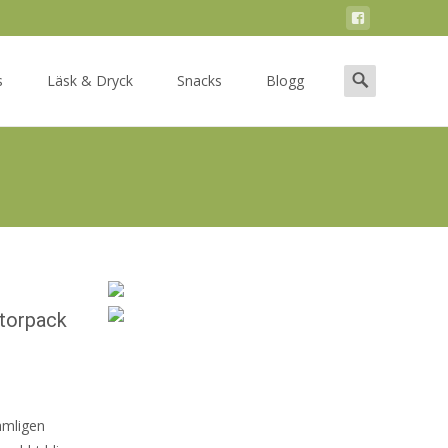
Search
s
Läsk & Dryck
Snacks
Blogg
for:
torpack
ämligen