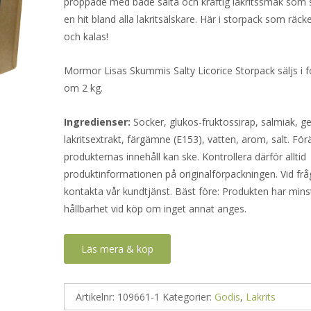
proppade med både sälta och kraftig lakritssmak som s
en hit bland alla lakritsälskare. Här i storpack som räcker
och kalas!
Mormor Lisas Skummis Salty Licorice Storpack säljs i 
om 2 kg.
Ingredienser:
Socker, glukos-fruktossirap, salmiak, ge
lakritsextrakt, färgämne (E153), vatten, arom, salt. För
produkternas innehåll kan ske. Kontrollera därför alltid
produktinformationen på originalförpackningen. Vid frå
kontakta vår kundtjänst. Bäst före: Produkten har mins
hållbarhet vid köp om inget annat anges.
Läs mera & köp
Artikelnr:
109661-1
Kategorier:
Godis
,
Lakrits