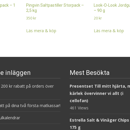
pack – 1
Pingvin Saltpastiller Storpack –
Look-O-Look Jordg
2,5 kg
– 90 g
350
kr
20
kr
Läs mera & köp
Läs mera & köp
e inläggen
Mest Besökta
200 kr rabatt på orders över
Presentset Till mitt hjärta,
kärlek övervinner vi allt (i
cellofan)
att på dina två första matkassar!
461 Views
ulkalendrar
Estrella Salt & Vinäger Chips
175 g