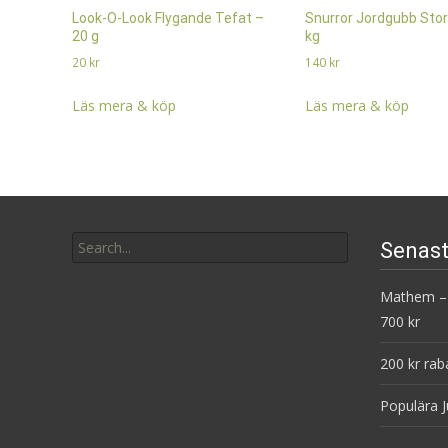
Look-O-Look Flygande Tefat –
Snurror Jordgubb Stor
20 g
kg
20
kr
140
kr
Läs mera & köp
Läs mera & köp
Search
Senast
for:
Mathem – 
700 kr
200 kr rab
Populära J