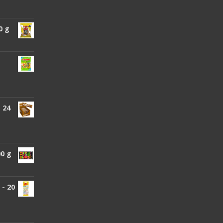
0 g
 24
00 g
- 20