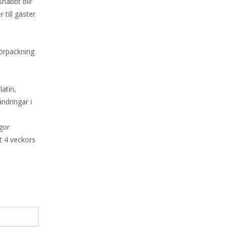
nabbt blir
 till gäster
förpackning
latin,
ändringar i
gor
t 4 veckors