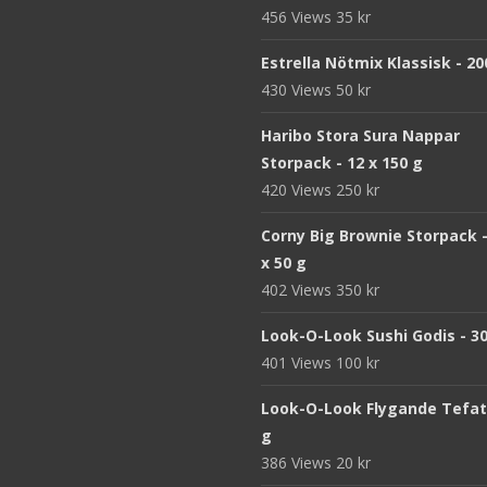
456 Views
35
kr
Estrella Nötmix Klassisk - 20
430 Views
50
kr
Haribo Stora Sura Nappar
Storpack - 12 x 150 g
420 Views
250
kr
Corny Big Brownie Storpack -
x 50 g
402 Views
350
kr
Look-O-Look Sushi Godis - 3
401 Views
100
kr
Look-O-Look Flygande Tefat 
g
386 Views
20
kr