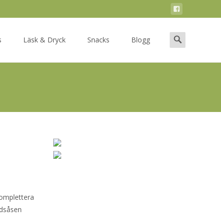
Search
s
Läsk & Dryck
Snacks
Blogg
for:
komplettera
adsåsen