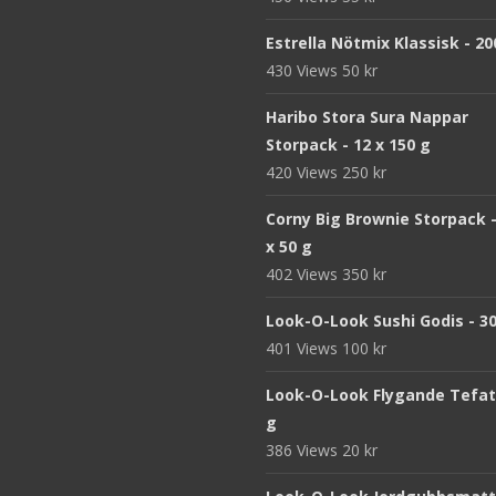
Estrella Nötmix Klassisk - 20
430 Views
50
kr
Haribo Stora Sura Nappar
Storpack - 12 x 150 g
420 Views
250
kr
Corny Big Brownie Storpack -
x 50 g
402 Views
350
kr
Look-O-Look Sushi Godis - 3
401 Views
100
kr
Look-O-Look Flygande Tefat 
g
386 Views
20
kr