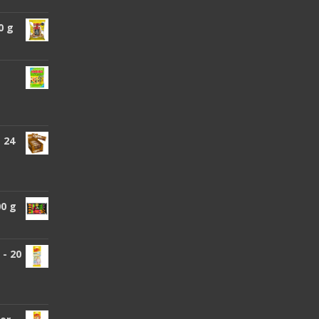
0 g
 24
00 g
- 20