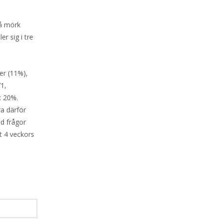
på mörk
er sig i tre
er (11%),
1,
: 20%.
ra därför
id frågor
t 4 veckors