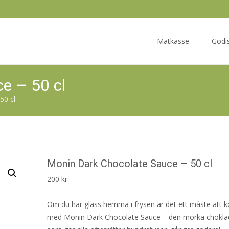
Skip
to
Matkasse
Godi
content
e – 50 cl
50 cl
Monin Dark Chocolate Sauce – 50 cl
200
kr
Om du har glass hemma i frysen är det ett måste att 
med Monin Dark Chocolate Sauce – den mörka chokl