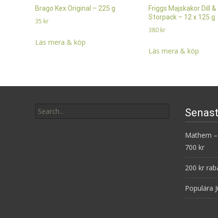
Brago Kex Original – 225 g
Friggs Majskakor Dill &
Storpack – 12 x 125 g
35
kr
380
kr
Läs mera & köp
Läs mera & köp
Search
Senast
for:
Mathem – 
700 kr
200 kr rab
Populära J