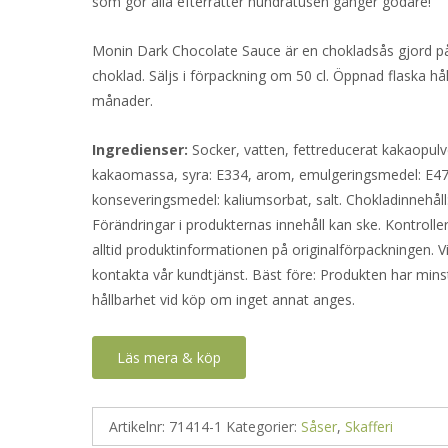
som gör alla efterrätter hundratusen gånger godare!
Monin Dark Chocolate Sauce är en chokladsås gjord 
choklad. Säljs i förpackning om 50 cl. Öppnad flaska håll
månader.
Ingredienser:
Socker, vatten, fettreducerat kakaopulv
kakaomassa, syra: E334, arom, emulgeringsmedel: E47
konseveringsmedel: kaliumsorbat, salt. Chokladinnehåll
Förändringar i produkternas innehåll kan ske. Kontrolle
alltid produktinformationen på originalförpackningen. V
kontakta vår kundtjänst. Bäst före: Produkten har mins
hållbarhet vid köp om inget annat anges.
Läs mera & köp
Artikelnr:
71414-1
Kategorier:
Såser
,
Skafferi