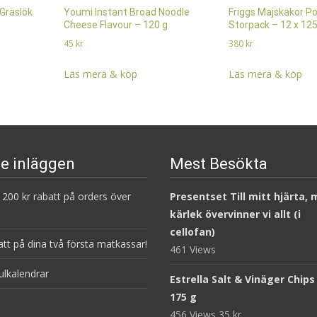
 Gräslök
Youmi Instant Broad Noodle
Friggs Majskakor P
Cheese Flavour – 120 g
Storpack – 12 x 125
45
kr
380
kr
Läs mera & köp
Läs mera & köp
e inläggen
Mest Besökta
200 kr rabatt på orders över
Presentset Till mitt hjärta,
kärlek övervinner vi allt (i
cellofan)
att på dina två första matkassar!
461 Views
ulkalendrar
Estrella Salt & Vinäger Chips
175 g
456 Views
35
kr