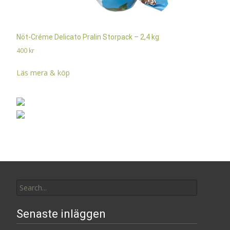
Nöt-Créme Delicato Pralin Storpack – 2,4 kg
400
kr
Läs mera & köp
Search
for:
Senaste inläggen