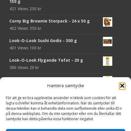
150 g
421 Views
250
kr
Corny Big Brownie Storpack - 24 x 50 g
402 Views
350
kr
Look-O-Look Sushi Godis - 300 g
401 Views
100
kr
Look-O-Look Flygande Tefat - 20 g
386 Views
20
kr
Look-O-Look Jordgubbsmattor - 90 g
Hantera samtycke
384 Views
20
kr
För att ge en bra upplevelse använder vi teknik som cookies för att
Haribo Starmix - 170 g
lagra och/eller komma åt enhetsinformation. När du samtycker till
378 Views
25
kr
dessa tekniker kan vi behandla data som surfbeteende eller unika ID:n
på denna webbplats. Om du inte samtycker eller om du återkallar ditt
Godsaker "Till mitt hjärta" - Majas lyktor/
samtycke kan detta påverka vissa funktioner negativt.
Barncancerfonden