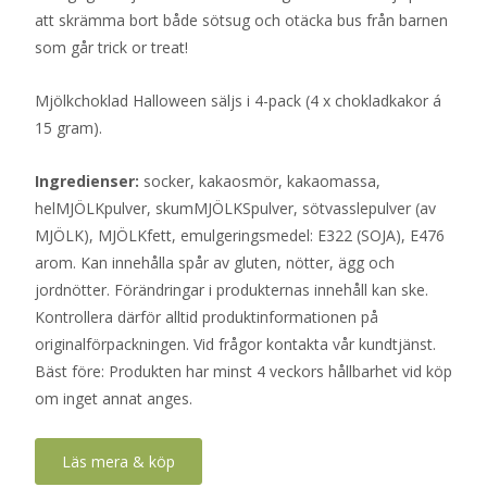
att skrämma bort både sötsug och otäcka bus från barnen
som går trick or treat!
Mjölkchoklad Halloween säljs i 4-pack (4 x chokladkakor á
15 gram).
Ingredienser:
socker, kakaosmör, kakaomassa,
helMJÖLKpulver, skumMJÖLKSpulver, sötvasslepulver (av
MJÖLK), MJÖLKfett, emulgeringsmedel: E322 (SOJA), E476
arom. Kan innehålla spår av gluten, nötter, ägg och
jordnötter. Förändringar i produkternas innehåll kan ske.
Kontrollera därför alltid produktinformationen på
originalförpackningen. Vid frågor kontakta vår kundtjänst.
Bäst före: Produkten har minst 4 veckors hållbarhet vid köp
om inget annat anges.
Läs mera & köp