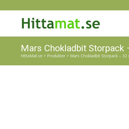
Mars Chokladbit Storpack 
HittaMat.se
>
Produkter
>
Mars Chokladbit Storpack – 32 