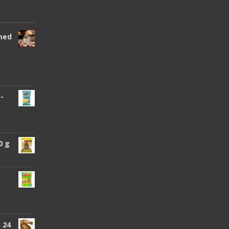
 med
 -
0 g
 24