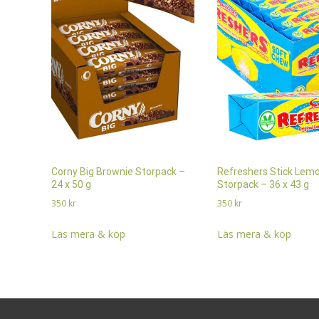
Corny Big Brownie Storpack –
Refreshers Stick Lem
24 x 50 g
Storpack – 36 x 43 g
350
kr
350
kr
Läs mera & köp
Läs mera & köp