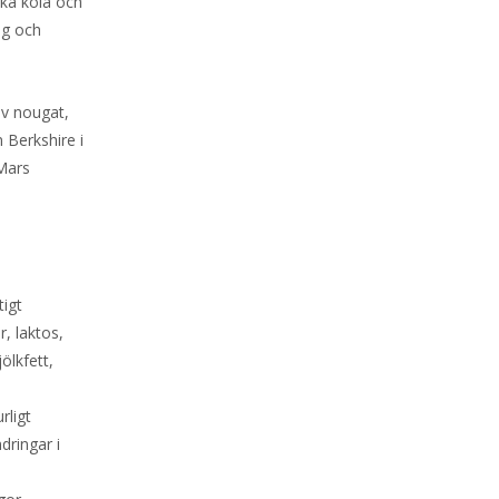
uka kola och
ig och
av nougat,
 Berkshire i
 Mars
tigt
, laktos,
ölkfett,
rligt
dringar i