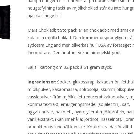
dämpa hungern tills maten står på bordet. Med sin mj
nougatfyllning täckt av mjölkchoklad står du inte hungr
hjälplös länge till!
Mars Chokladbit Storpack är en chokladbit med smak 
kola och mjölkchoklad. Den kommer ursprungligen från
sydöstra England men tillverkas nu i USA av företaget
Incorporate. Den är utan tvekan himmelskt god!
Säljs i kartong om 32-pack á 51 gram styck.
Ingredienser
: Socker, glukossirap, kakaosmör, fetthal
mjölkpulver, kakaomassa, solrosolja, skummjölkspulver
vasslepulver (från mjölk), fettreducerat kakaopulver, mj
kornmaltextrakt, emulgeringsmedel (sojalecitin), salt,
äggvitepulver, palmfett, hydrolyserat mjölkprotein, natu
vaniljexstrakt. (Kan innehålla: jordnöt, hasselnöt). Förän
produkternas innehåll kan ske. Kontrollera därför alltid