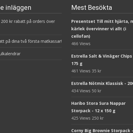
e inläggen
Mest Besökta
200 kr rabatt på orders över
Presentset Till mitt hjärta,
kärlek övervinner vi allt (i
cellofan)
att på dina två första matkassar!
466 Views
ulkalendrar
Estrella Salt & Vinäger Chips
175 g
461 Views
35
kr
Estrella Nötmix Klassisk - 20
434 Views
50
kr
Haribo Stora Sura Nappar
Storpack - 12 x 150 g
425 Views
250
kr
Corny Big Brownie Storpack -