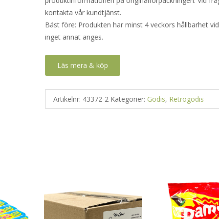
produktinformationen på originalförpackningen. Vid frå
kontakta vår kundtjänst.
Bäst före: Produkten har minst 4 veckors hållbarhet v
inget annat anges.
Läs mera & köp
Artikelnr:
43372-2
Kategorier:
Godis
,
Retrogodis