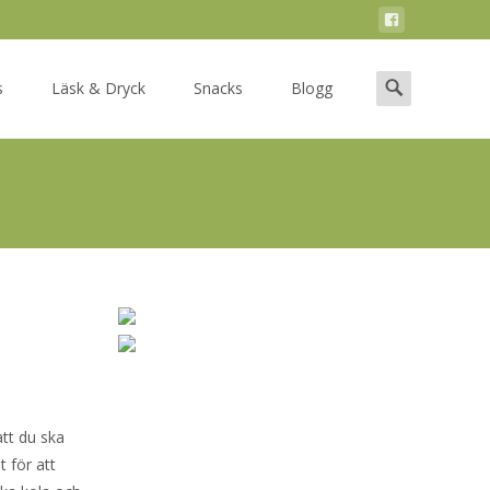
Search
s
Läsk & Dryck
Snacks
Blogg
for:
att du ska
 för att