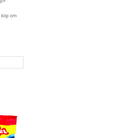
gor
id köp om