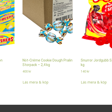
on
Nöt-Créme Cookie Dough Pralin
Snurror Jordgubb S
Storpack – 2,4 kg
kg
400
kr
140
kr
Läs mera & köp
Läs mera & köp