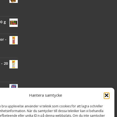
00 g
or -
- 20
Hantera samtycke
n bra upplevelse använder vi teknik som cookies för att lagra och/eller
hetsinformation. När du samtycker till dessa tekniker kan vi behandla
nden
rfbeteende eller unika ID:n på denna webbplats. Om du inte samtycker