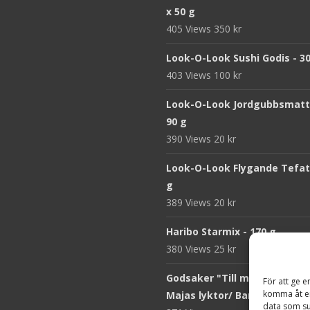
x 50 g
405 Views
350
kr
Look-O-Look Sushi Godis - 3
403 Views
100
kr
Look-O-Look Jordgubbsmatt
90 g
390 Views
20
kr
Look-O-Look Flygande Tefat 
g
389 Views
20
kr
Haribo Starmix - 170 g
380 Views
25
kr
Godsaker "Till mitt hjärta" -
För att ge e
komma åt en
Majas lyktor/ Barncancerfo
data som su