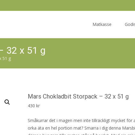
Skip
to
Matkasse
Godi
content
– 32 x 51 g
x 51 g
Mars Chokladbit Storpack – 32 x 51 g
430
kr
Småkurrar det i magen men inte tillräckligt mycket för 
orka äta en hel portion mat? Smarra i dig denna Marsbit