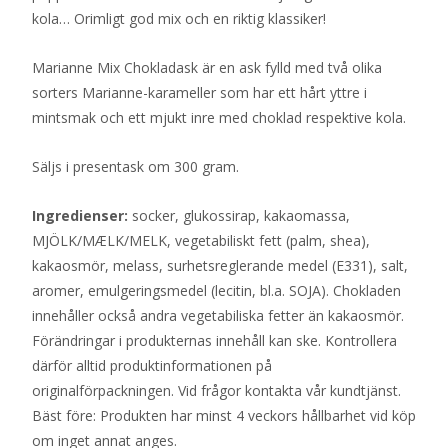
kola… Orimligt god mix och en riktig klassiker!
Marianne Mix Chokladask är en ask fylld med två olika
sorters Marianne-karameller som har ett hårt yttre i
mintsmak och ett mjukt inre med choklad respektive kola.
Säljs i presentask om 300 gram.
Ingredienser:
socker, glukossirap, kakaomassa,
MJÖLK/MÆLK/MELK, vegetabiliskt fett (palm, shea),
kakaosmör, melass, surhetsreglerande medel (E331), salt,
aromer, emulgeringsmedel (lecitin, bl.a. SOJA). Chokladen
innehåller också andra vegetabiliska fetter än kakaosmör.
Förändringar i produkternas innehåll kan ske. Kontrollera
därför alltid produktinformationen på
originalförpackningen. Vid frågor kontakta vår kundtjänst.
Bäst före: Produkten har minst 4 veckors hållbarhet vid köp
om inget annat anges.