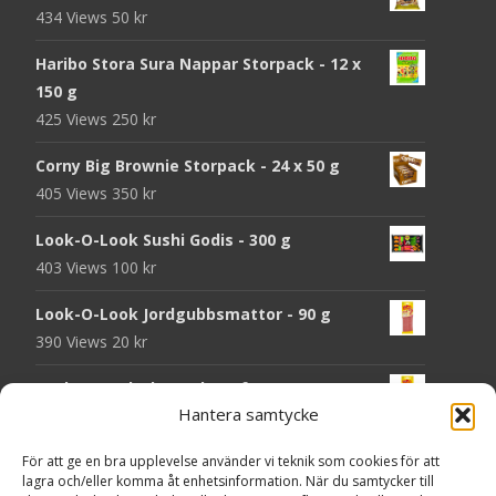
434 Views
50
kr
Haribo Stora Sura Nappar Storpack - 12 x
150 g
425 Views
250
kr
Corny Big Brownie Storpack - 24 x 50 g
405 Views
350
kr
Look-O-Look Sushi Godis - 300 g
403 Views
100
kr
Look-O-Look Jordgubbsmattor - 90 g
390 Views
20
kr
Look-O-Look Flygande Tefat - 20 g
Hantera samtycke
389 Views
20
kr
Haribo Starmix - 170 g
För att ge en bra upplevelse använder vi teknik som cookies för att
lagra och/eller komma åt enhetsinformation. När du samtycker till
380 Views
25
kr