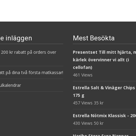
e inläggen
Mest Besökta
200 kr rabatt på orders över
Presentset Till mitt hjärta,
kärlek övervinner vi allt (i
cellofan)
att på dina två första matkassar!
461 Views
ulkalendrar
Estrella Salt & Vinäger Chips
175 g
457 Views
35
kr
Estrella Nötmix Klassisk - 20
430 Views
50
kr
Haribo Stora Sura Nappar