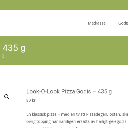
Skip
to
Matkasse
Godi
content
 435 g
 g
Look-O-Look Pizza Godis – 435 g
80
kr
En klassisk pizza – med en tvist! Pizzadegen, osten, sk
övrig topping har nämligen ersatts av härligt gelégodi