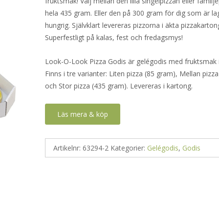
fruktsmak! Välj mellan den lilla singelpizzan eller familj
hela 435 gram. Eller den på 300 gram för dig som är l
hungrig. Självklart levereras pizzorna i äkta pizzakarton
Superfestligt på kalas, fest och fredagsmys!
Look-O-Look Pizza Godis är gelégodis med fruktsmak i
Finns i tre varianter: Liten pizza (85 gram), Mellan pizz
och Stor pizza (435 gram). Levereras i kartong.
Läs mera & köp
Artikelnr:
63294-2
Kategorier:
Gelégodis
,
Godis