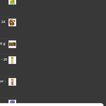
 24
00 g
- 20
or -