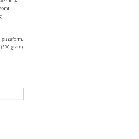
epizzan på
agomt
g!
 pizzaform.
a (300 gram)