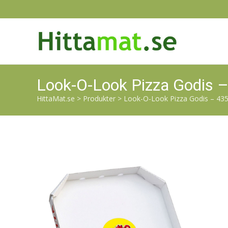
Look-O-Look Pizza Godis –
HittaMat.se
>
Produkter
>
Look-O-Look Pizza Godis – 435