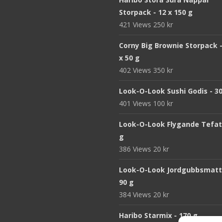
Storpack - 12 x 150 g
421 Views
250
kr
Corny Big Brownie Storpack -
x 50 g
402 Views
350
kr
Look-O-Look Sushi Godis - 3
401 Views
100
kr
Look-O-Look Flygande Tefat 
g
386 Views
20
kr
Look-O-Look Jordgubbsmatt
90 g
384 Views
20
kr
Haribo Starmix - 170 g