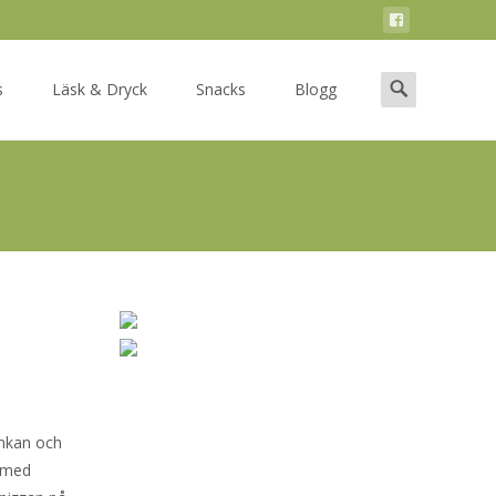
Search
s
Läsk & Dryck
Snacks
Blogg
for:
inkan och
s med