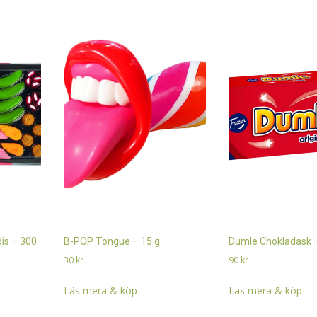
is – 300
B-POP Tongue – 15 g
Dumle Chokladask 
30
kr
90
kr
Läs mera & köp
Läs mera & köp