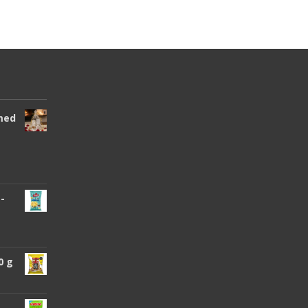
 med
 -
0 g