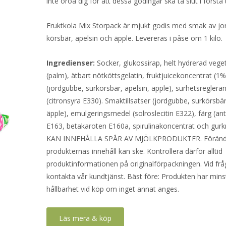
inte oroa dig för att dessa godingar ska ta slut i första
Fruktkola Mix Storpack är mjukt godis med smak av jo
körsbär, apelsin och äpple. Levereras i påse om 1 kilo.
Ingredienser:
Socker, glukossirap, helt hydrerad vegeta
(palm), ätbart nötköttsgelatin, fruktjuicekoncentrat (1%
(jordgubbe, surkörsbär, apelsin, äpple), surhetsregler
(citronsyra E330). Smaktillsatser (jordgubbe, surkörsbär
äpple), emulgeringsmedel (solroslecitin E322), färg (an
E163, betakaroten E160a, spirulinakoncentrat och gur
KAN INNEHÅLLA SPÅR AV MJÖLKPRODUKTER. Förändri
produkternas innehåll kan ske. Kontrollera därför alltid
produktinformationen på originalförpackningen. Vid frå
kontakta vår kundtjänst. Bäst före: Produkten har mins
hållbarhet vid köp om inget annat anges.
Läs mera & köp