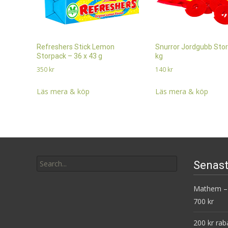
Refreshers Stick Lemon
Snurror Jordgubb Stor
Storpack – 36 x 43 g
kg
350
kr
140
kr
Läs mera & köp
Läs mera & köp
Search
Senast
for:
Mathem – 
700 kr
200 kr rab