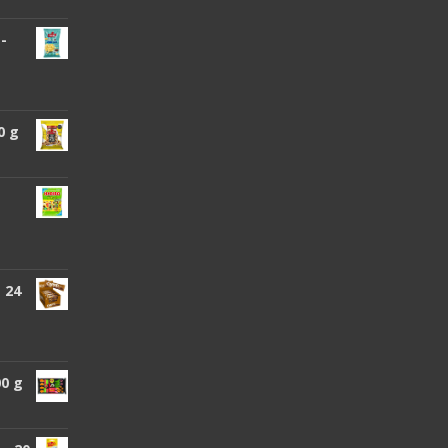
 -
0 g
 24
00 g