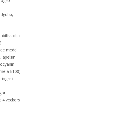
 taget!
rdgubb,
bilisk olja
)
ande medel
, apelsin,
tocyanin
kmeja E100).
ngar i
gor
t 4 veckors