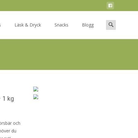
Search
s
Läsk & Dryck
Snacks
Blogg
for:
 1 kg
örsbär och
ehöver du