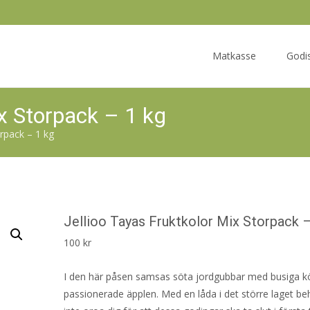
Skip
to
Matkasse
Godi
content
ix Storpack – 1 kg
orpack – 1 kg
Jellioo Tayas Fruktkolor Mix Storpack –
100
kr
I den här påsen samsas söta jordgubbar med busiga k
passionerade äpplen. Med en låda i det större laget b