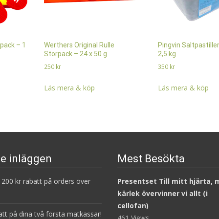
pack – 1
Werthers Original Rulle
Pingvin Saltpastille
Storpack – 24 x 50 g
2,5 kg
250
kr
350
kr
Läs mera & köp
Läs mera & köp
e inläggen
Mest Besökta
200 kr rabatt på orders över
Presentset Till mitt hjärta,
kärlek övervinner vi allt (i
cellofan)
att på dina två första matkassar!
461 Views