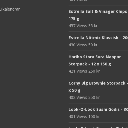
ulkalendrar
Estrella Salt & Vinäger Chips
175 g
457 Views
35
kr
Estrella Nötmix Klassisk - 20
430 Views
50
kr
Haribo Stora Sura Nappar
Storpack - 12 x 150 g
421 Views
250
kr
Corny Big Brownie Storpack -
x 50 g
402 Views
350
kr
Look-O-Look Sushi Godis - 3
401 Views
100
kr