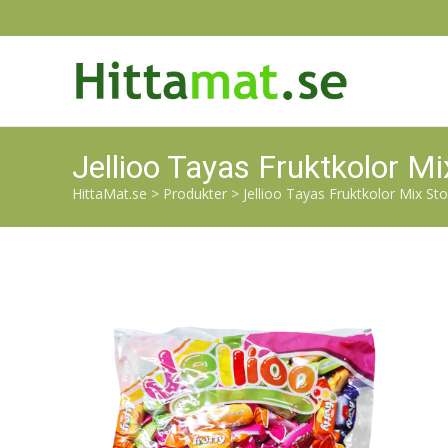
Jellioo Tayas Fruktkolor M
HittaMat.se
>
Produkter
>
Jellioo Tayas Fruktkolor Mix St