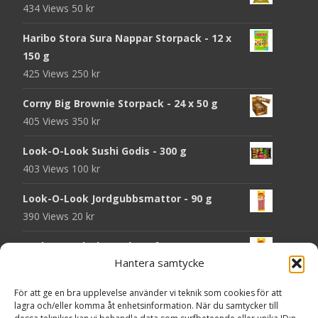
434 Views
50
kr
Haribo Stora Sura Nappar Storpack - 12 x
150 g
425 Views
250
kr
Corny Big Brownie Storpack - 24 x 50 g
405 Views
350
kr
Look-O-Look Sushi Godis - 300 g
403 Views
100
kr
Look-O-Look Jordgubbsmattor - 90 g
390 Views
20
kr
Look-O-Look Flygande Tefat - 20 g
Hantera samtycke
389 Views
20
kr
Haribo Starmix - 170 g
För att ge en bra upplevelse använder vi teknik som cookies för att
lagra och/eller komma åt enhetsinformation. När du samtycker till
380 Views
25
kr