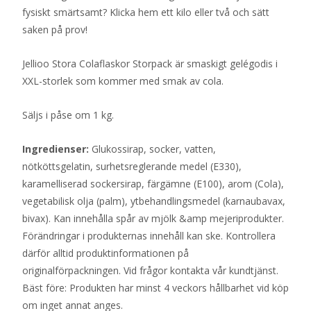
fysiskt smärtsamt? Klicka hem ett kilo eller två och sätt
saken på prov!
Jellioo Stora Colaflaskor Storpack är smaskigt gelégodis i
XXL-storlek som kommer med smak av cola.
Säljs i påse om 1 kg.
Ingredienser:
Glukossirap, socker, vatten,
nötköttsgelatin, surhetsreglerande medel (E330),
karamelliserad sockersirap, färgämne (E100), arom (Cola),
vegetabilisk olja (palm), ytbehandlingsmedel (karnaubavax,
bivax). Kan innehålla spår av mjölk &amp mejeriprodukter.
Förändringar i produkternas innehåll kan ske. Kontrollera
därför alltid produktinformationen på
originalförpackningen. Vid frågor kontakta vår kundtjänst.
Bäst före: Produkten har minst 4 veckors hållbarhet vid köp
om inget annat anges.