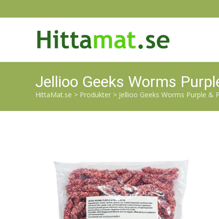
Jellioo Geeks Worms Purpl
HittaMat.se
>
Produkter
>
Jellioo Geeks Worms Purple & P