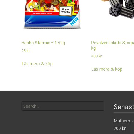
Haribo Starmix – 170 g
Revolver Lakrits Storp
kg
25
kr
400
kr
Läs mera & köp
Läs mera & köp
Search
Senast
for:
Mathem – 
700 kr