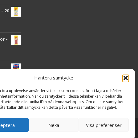
- 20
or -
Hantera samtycke
n bra upplevelse använder vi teknik som cookies för att lagra och/eller
nden
hetsinformation. När du samtycker till dessa tekniker kan vi behandla
rfbeteende eller unika ID:n på denna webbplats. Om du inte samtycker
återkallar ditt samtycke kan detta påverka vissa funktioner negativt.
ceptera
Neka
Visa preferenser
Powered by WordPress
, Theme
i-craft
by TemplatesNext.