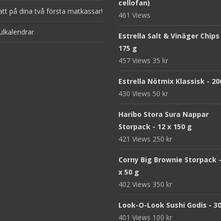
cellofan)
att på dina två första matkassar!
461 Views
ulkalendrar
Estrella Salt & Vinäger Chips
175 g
457 Views
35
kr
Estrella Nötmix Klassisk - 20
430 Views
50
kr
Haribo Stora Sura Nappar
Storpack - 12 x 150 g
421 Views
250
kr
Corny Big Brownie Storpack -
x 50 g
402 Views
350
kr
Look-O-Look Sushi Godis - 3
401 Views
100
kr