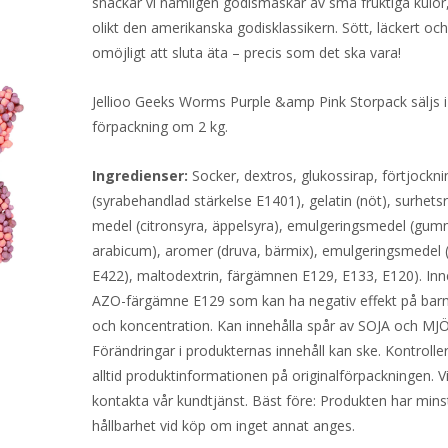
snackar vi nämligen godismaskar av små fruktiga kulor, 
olikt den amerikanska godisklassikern. Sött, läckert och
omöjligt att sluta äta – precis som det ska vara!
Jellioo Geeks Worms Purple &amp Pink Storpack säljs i
förpackning om 2 kg.
Ingredienser:
Socker, dextros, glukossirap, förtjockn
(syrabehandlad stärkelse E1401), gelatin (nöt), surhets
medel (citronsyra, äppelsyra), emulgeringsmedel (gum
arabicum), aromer (druva, bärmix), emulgeringsmedel (
E422), maltodextrin, färgämnen E129, E133, E120). Inn
AZO-färgämne E129 som kan ha negativ effekt på bar
och koncentration. Kan innehålla spår av SOJA och MJ
Förändringar i produkternas innehåll kan ske. Kontrolle
alltid produktinformationen på originalförpackningen. V
kontakta vår kundtjänst. Bäst före: Produkten har mins
hållbarhet vid köp om inget annat anges.