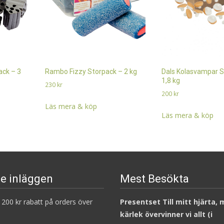
ack – 3
Rambo Fizzy Storpack – 2 kg
Dals Kolasvampar S
1,8 kg
230
kr
200
kr
Läs mera & köp
Läs mera & köp
e inläggen
Mest Besökta
200 kr rabatt på orders över
Presentset Till mitt hjärta,
kärlek övervinner vi allt (i