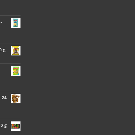
 -
0 g
 24
00 g