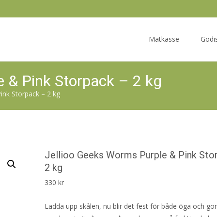
Skip
to
Matkasse
Godi
content
e & Pink Storpack – 2 kg
ink Storpack – 2 kg
Jellioo Geeks Worms Purple & Pink Sto
2 kg
330
kr
Ladda upp skålen, nu blir det fest för både öga och go