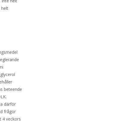
inte helt
 helt
ingsmedel
reglerande
mi
glycerol
ehåller
ns beteende
ÖLK.
ra därför
id frågor
t 4 veckors