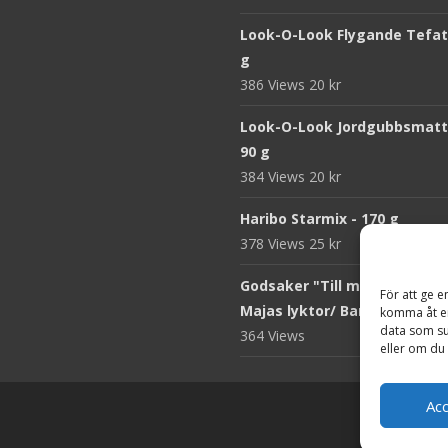
Look-O-Look Flygande Tefat 
g
386 Views
20
kr
Look-O-Look Jordgubbsmatt
90 g
384 Views
20
kr
Haribo Starmix - 170 g
378 Views
25
kr
Godsaker "Till mitt hjärta" -
För att ge e
Majas lyktor/ Barncancerfo
komma åt en
data som su
364 Views
eller om du 
Ac