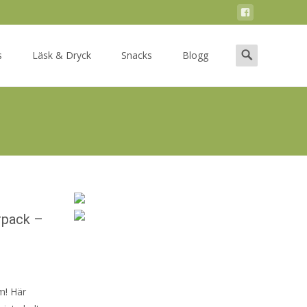
Search
s
Läsk & Dryck
Snacks
Blogg
for:
rpack –
m! Här