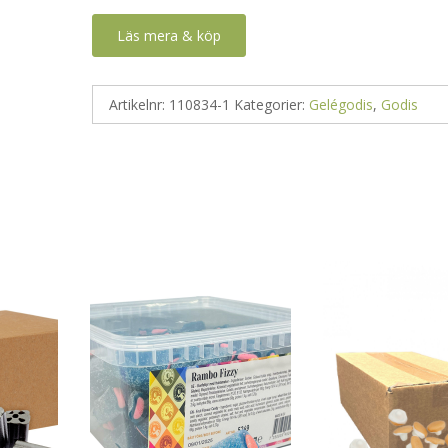
Läs mera & köp
Artikelnr:
110834-1
Kategorier:
Gelégodis
,
Godis