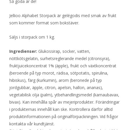
Så goda är de!
Jellioo Alphabet Storpack är gelégodis med smak av frukt
som kommer format som bokstäver.
Säljs i storpack om 1 kg.
Ingredienser:
Glukossirap, socker, vatten,
nöttkötsgelatin, surhetsreglerande medel (citronsyra),
fruktjuicekoncentrat 1% (äpple), frukt och växtkoncentrat
(beroende på typ morot, rädisa, sötpotatis, spirulina,
hibiskus), färg (kurkumin), arom (beronede på typ
jordgubbar, äpple, citron, apelsin, hallon, ananas),
vegetabilisk olja (palm), ytbehandlingsmedel (karnaubavax,
bivax). Kan innehålla spår av mejeriprodukter. Förändringar
i produkternas innehåll kan ske. Kontrollera därför alltid
produktinformationen på originalförpackningen. Vid frågor
kontakta vår kundtjänst.