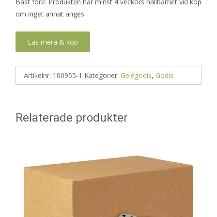
Bäst före: Produkten har minst 4 veckors hållbarhet vid köp
om inget annat anges.
Läs mera & köp
Artikelnr:
100955-1
Kategorier:
Gelégodis
,
Godis
Relaterade produkter