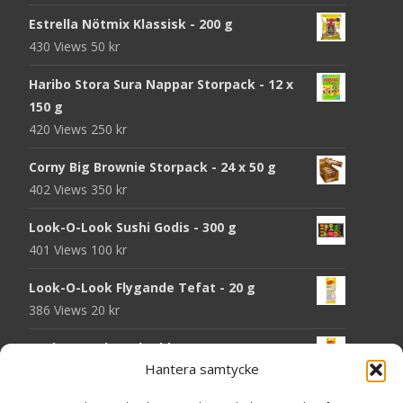
Estrella Nötmix Klassisk - 200 g
430 Views
50
kr
Haribo Stora Sura Nappar Storpack - 12 x
150 g
420 Views
250
kr
Corny Big Brownie Storpack - 24 x 50 g
402 Views
350
kr
Look-O-Look Sushi Godis - 300 g
401 Views
100
kr
Look-O-Look Flygande Tefat - 20 g
386 Views
20
kr
Look-O-Look Jordgubbsmattor - 90 g
Hantera samtycke
383 Views
20
kr