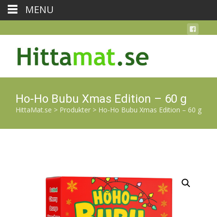
MENU
Ho-Ho Bubu Xmas Edition – 60 g
HittaMat.se
>
Produkter
>
Ho-Ho Bubu Xmas Edition – 60 g