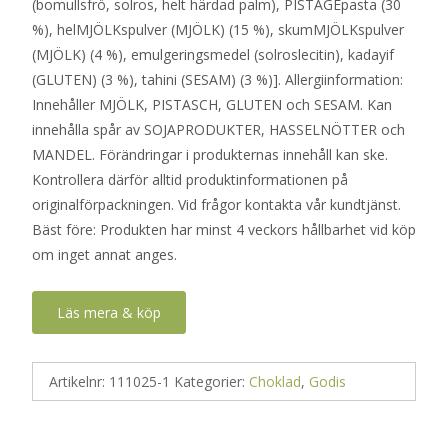
(bomullsfrö, solros, helt härdad palm), PISTAGEpasta (30
%), helMJÖLKspulver (MJÖLK) (15 %), skumMJÖLKspulver
(MJÖLK) (4 %), emulgeringsmedel (solroslecitin), kadayif
(GLUTEN) (3 %), tahini (SESAM) (3 %)]. Allergiinformation:
Innehåller MJÖLK, PISTASCH, GLUTEN och SESAM. Kan
innehålla spår av SOJAPRODUKTER, HASSELNÖTTER och
MANDEL. Förändringar i produkternas innehåll kan ske.
Kontrollera därför alltid produktinformationen på
originalförpackningen. Vid frågor kontakta vår kundtjänst.
Bäst före: Produkten har minst 4 veckors hållbarhet vid köp
om inget annat anges.
Läs mera & köp
Artikelnr:
111025-1
Kategorier:
Choklad
,
Godis