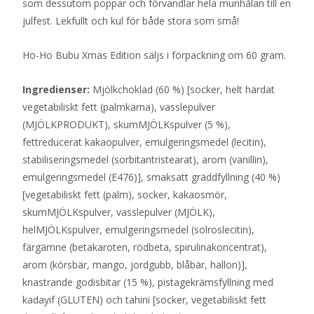
som dessutom poppar och förvandlar hela munhålan till en
julfest. Lekfullt och kul för både stora som små!
Ho-Ho Bubu Xmas Edition säljs i förpackning om 60 gram.
Ingredienser:
Mjölkchoklad (60 %) [socker, helt härdat
vegetabiliskt fett (palmkärna), vasslepulver
(MJÖLKPRODUKT), skumMJÖLKspulver (5 %),
fettreducerat kakaopulver, emulgeringsmedel (lecitin),
stabiliseringsmedel (sorbitantristearat), arom (vanillin),
emulgeringsmedel (E476)], smaksatt gräddfyllning (40 %)
[vegetabiliskt fett (palm), socker, kakaosmör,
skumMJÖLKspulver, vasslepulver (MJÖLK),
helMJÖLKspulver, emulgeringsmedel (solroslecitin),
färgämne (betakaroten, rödbeta, spirulinakoncentrat),
arom (körsbär, mango, jordgubb, blåbär, hallon)],
knastrande godisbitar (15 %), pistagekrämsfyllning med
kadayif (GLUTEN) och tahini [socker, vegetabiliskt fett