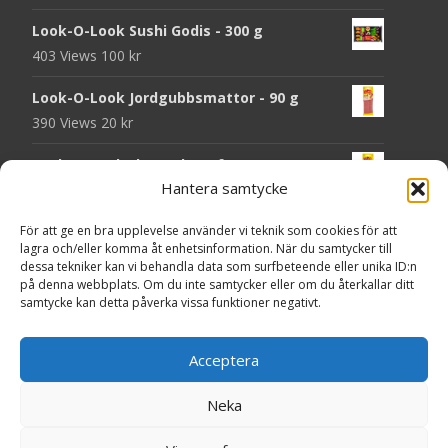
Look-O-Look Sushi Godis - 300 g
403 Views
100
kr
Look-O-Look Jordgubbsmattor - 90 g
390 Views
20
kr
Look-O-Look Flygande Tefat - 20 g
Hantera samtycke
389 Views
20
kr
Haribo Starmix - 170 g
För att ge en bra upplevelse använder vi teknik som cookies för att
lagra och/eller komma åt enhetsinformation. När du samtycker till
380 Views
25
kr
dessa tekniker kan vi behandla data som surfbeteende eller unika ID:n
på denna webbplats. Om du inte samtycker eller om du återkallar ditt
Godsaker "Till mitt hjärta" - Majas lyktor/
samtycke kan detta påverka vissa funktioner negativt.
Barncancerfonden
371 Views
Acceptera
Neka
Copyright © HittaMat.se