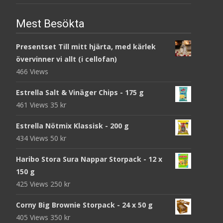
Mest Besökta
Presentset Till mitt hjärta, med kärlek
övervinner vi allt (i cellofan)
466 Views
Estrella Salt & Vinäger Chips - 175 g
461 Views
35
kr
Estrella Nötmix Klassisk - 200 g
434 Views
50
kr
Haribo Stora Sura Nappar Storpack - 12 x
150 g
425 Views
250
kr
Corny Big Brownie Storpack - 24 x 50 g
405 Views
350
kr