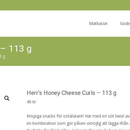
Skip
to
Matkasse
Godi
content
 – 113 g
3 g
Herr’s Honey Cheese Curls – 113 g
40
kr
Krispiga snacks för ostälskare! Här med en söt twist a
en kombination som gör påsen omöjlig att lägga ifrån s