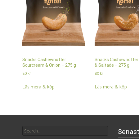
Snacks Cashewnötter
Snacks Cashewnötter
Sourcream & Onion – 275 g
& Saltade – 275 g
80
kr
80
kr
Läs mera & köp
Läs mera & köp
Search
Senast
for: