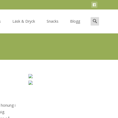
Search
s
Läsk & Dryck
Snacks
Blogg
for:
v honung i
ig.