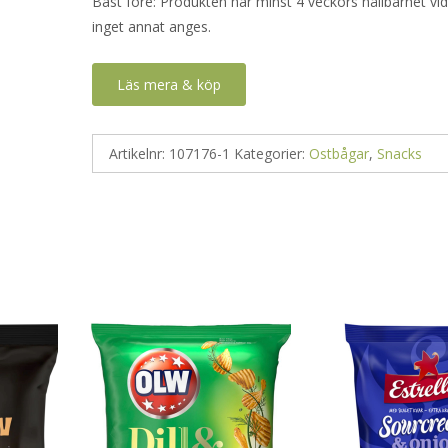
Bäst före: Produkten har minst 4 veckors hållbarhet v
inget annat anges.
Läs mera & köp
Artikelnr:
107176-1
Kategorier:
Ostbågar
,
Snacks