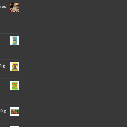
 med
 -
0 g
00 g