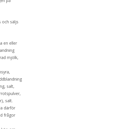
gen på
 och säljs
a en eller
landning
erad mjölk,
nsyra,
yddblandning
ng, salt,
rrotspulver,
), salt.
ra därför
id frågor