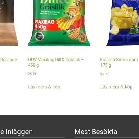
 Rostade
OLW Maxibag Dill & Gräslök –
Estrella Sourcream
450 g
175 g
50
kr
35
kr
Läs mera & köp
Läs mera & köp
e inläggen
Mest Besökta