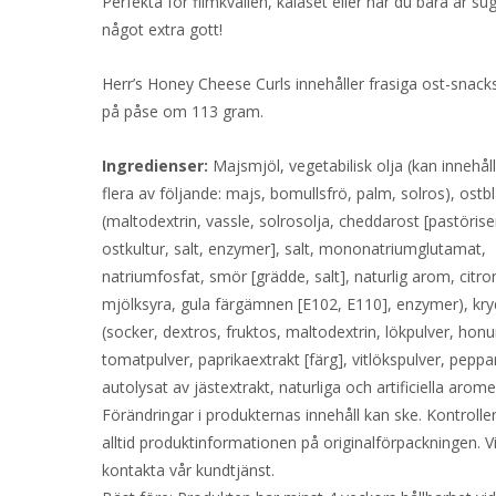
Perfekta för filmkvällen, kalaset eller när du bara är su
något extra gott!
Herr’s Honey Cheese Curls innehåller frasiga ost-snacks
på påse om 113 gram.
Ingredienser:
Majsmjöl, vegetabilisk olja (kan innehåll
flera av följande: majs, bomullsfrö, palm, solros), ostb
(maltodextrin, vassle, solrosolja, cheddarost [pastöris
ostkultur, salt, enzymer], salt, mononatriumglutamat,
natriumfosfat, smör [grädde, salt], naturlig arom, citro
mjölksyra, gula färgämnen [E102, E110], enzymer), kr
(socker, dextros, fruktos, maltodextrin, lökpulver, honu
tomatpulver, paprikaextrakt [färg], vitlökspulver, peppa
autolysat av jästextrakt, naturliga och artificiella aromer
Förändringar i produkternas innehåll kan ske. Kontrolle
alltid produktinformationen på originalförpackningen. V
kontakta vår kundtjänst.