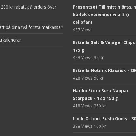
200 kr rabatt på orders över
Presentset Till mitt hjärta,
kärlek övervinner vi allt (i
cellofan)
att på dina två första matkassar!
457 Views
ulkalendrar
Estrella Salt & Vinäger Chips
175 g
453 Views
35
kr
Estrella Nötmix Klassisk - 20
428 Views
50
kr
Haribo Stora Sura Nappar
Storpack - 12 x 150 g
418 Views
250
kr
Look-O-Look Sushi Godis - 3
398 Views
100
kr