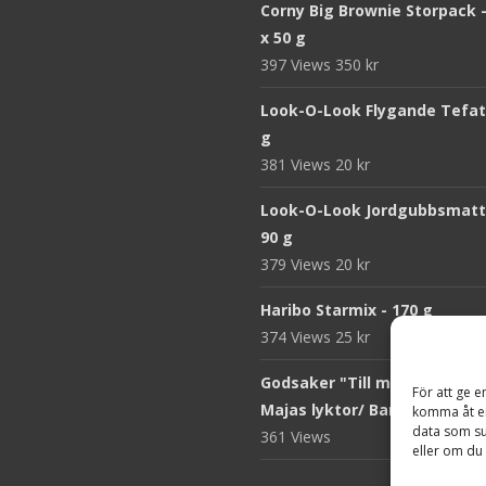
Corny Big Brownie Storpack -
x 50 g
397 Views
350
kr
Look-O-Look Flygande Tefat 
g
381 Views
20
kr
Look-O-Look Jordgubbsmatt
90 g
379 Views
20
kr
Haribo Starmix - 170 g
374 Views
25
kr
Godsaker "Till mitt hjärta" -
För att ge e
Majas lyktor/ Barncancerfo
komma åt en
data som su
361 Views
eller om du 