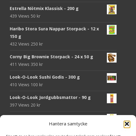
Estrella Nötmix Klassisk - 200 g
439 Views
50
kr
Haribo Stora Sura Nappar Storpack - 12 x
150 g
432 Views
250
kr
Corny Big Brownie Storpack - 24 x 50 g
411 Views
350
kr
Look-O-Look Sushi Godis - 300 g
410 Views
100
kr
Look-O-Look Jordgubbsmattor - 90 g
397 Views
20
kr
Look-O-Look Flygande Tefat - 20 g
Hantera samtycke
395 Views
20
kr