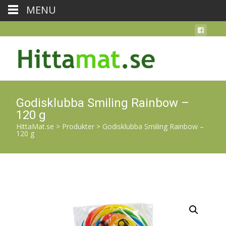
MENU
Godisklubba Smiling Rainbow –
120 g
HittaMat.se
>
Produkter
>
Godisklubba Smiling Rainbow –
120 g