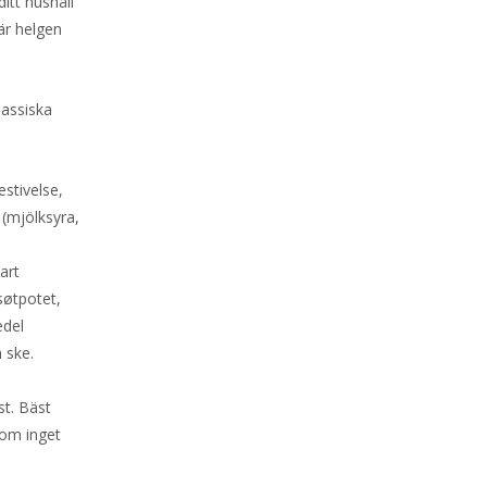
itt hushåll
när helgen
lassiska
stivelse,
 (mjölksyra,
art
søtpotet,
edel
 ske.
st. Bäst
 om inget