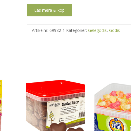
Läs mera & köp
Artikelnr:
69982-1
Kategorier:
Gelégodis
,
Godis