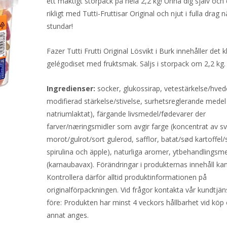
ett mäktigt storpack på hela 2,2 kg! Unna dig själv och d
rikligt med Tutti-Fruttisar Original och njut i fulla drag 
stundar!
Fazer Tutti Frutti Original Lösvikt i Burk innehåller det k
gelégodiset med fruktsmak. Säljs i storpack om 2,2 kg.
Ingredienser:
socker, glukossirap, vetestärkelse/hvede
modifierad stärkelse/stivelse, surhetsreglerande medel
natriumlaktat), färgande livsmedel/fødevarer der
farver/næringsmidler som avgir farge (koncentrat av sv
morot/gulrot/sort gulerod, safflor, batat/sød kartoffel/
spirulina och äpple), naturliga aromer, ytbehandlingsm
(karnaubavax). Förändringar i produkternas innehåll kan
Kontrollera därför alltid produktinformationen på
originalförpackningen. Vid frågor kontakta vår kundtjän
före: Produkten har minst 4 veckors hållbarhet vid köp
annat anges.