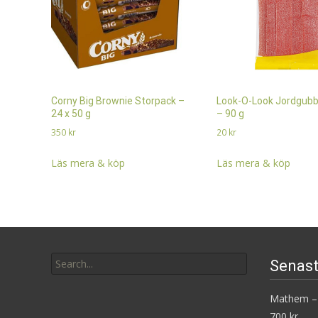
Corny Big Brownie Storpack –
Look-O-Look Jordgub
24 x 50 g
– 90 g
350
kr
20
kr
Läs mera & köp
Läs mera & köp
Search
Senast
for:
Mathem – 
700 kr