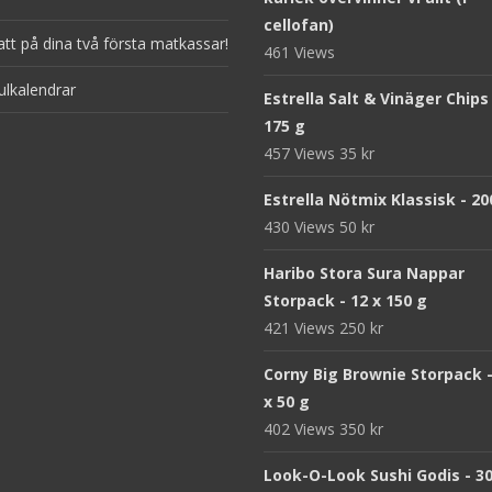
cellofan)
att på dina två första matkassar!
461 Views
ulkalendrar
Estrella Salt & Vinäger Chips
175 g
457 Views
35
kr
Estrella Nötmix Klassisk - 20
430 Views
50
kr
Haribo Stora Sura Nappar
Storpack - 12 x 150 g
421 Views
250
kr
Corny Big Brownie Storpack -
x 50 g
402 Views
350
kr
Look-O-Look Sushi Godis - 3