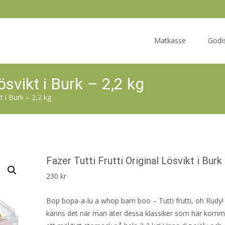
Skip
to
Matkasse
Godi
content
Lösvikt i Burk – 2,2 kg
t i Burk – 2,2 kg
Fazer Tutti Frutti Original Lösvikt i Burk
230
kr
Bop bopa-a-lu a whop bam boo – Tutti frutti, oh Rudy! 
känns det när man äter dessa klassiker som här komme