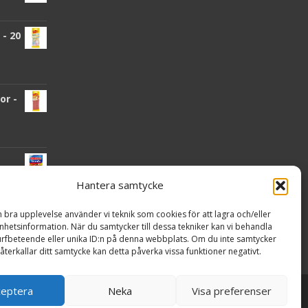
- 20
or -
Hantera samtycke
n bra upplevelse använder vi teknik som cookies för att lagra och/eller
nden
hetsinformation. När du samtycker till dessa tekniker kan vi behandla
rfbeteende eller unika ID:n på denna webbplats. Om du inte samtycker
återkallar ditt samtycke kan detta påverka vissa funktioner negativt.
ceptera
Neka
Visa preferenser
Powered by WordPress
, Theme
i-craft
by TemplatesNext.