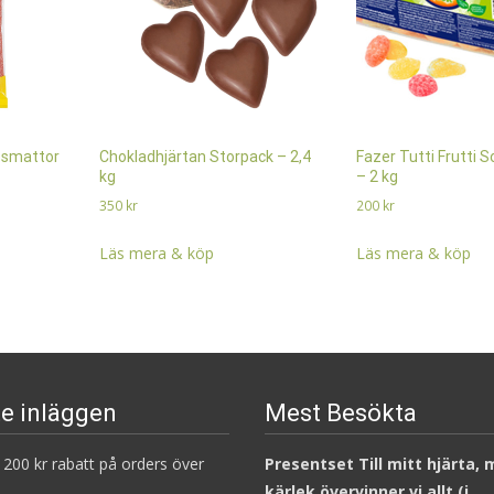
bsmattor
Chokladhjärtan Storpack – 2,4
Fazer Tutti Frutti S
kg
– 2 kg
350
kr
200
kr
Läs mera & köp
Läs mera & köp
e inläggen
Mest Besökta
200 kr rabatt på orders över
Presentset Till mitt hjärta,
kärlek övervinner vi allt (i