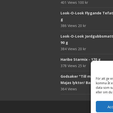
401 Views
100
kr
Look-O-Look Flygande Tefat 
g
386 Views
20
kr
Look-O-Look Jordgubbsmatt
90 g
384 Views
20
kr
Haribo Starmix - 170 g
378 Views
25
kr
Godsaker "Till mitt hjärta" -
För att ge e
Majas lyktor/ Barncancerfo
komma åt en
data som su
364 Views
eller om du 
Ac