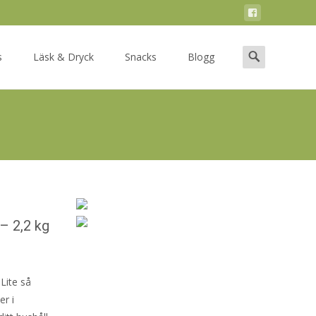
Search
s
Läsk & Dryck
Snacks
Blogg
for:
 – 2,2 kg
Lite så
r i