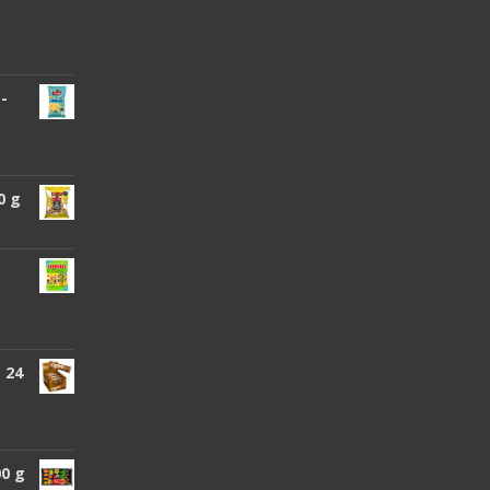
 -
0 g
 24
00 g