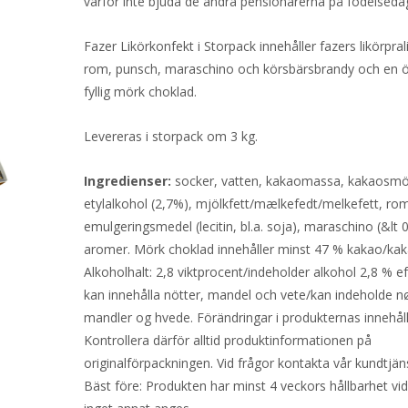
varför inte bjuda de andra pensionärerna på födelsed
Fazer Likörkonfekt i Storpack innehåller fazers likörpra
rom, punsch, maraschino och körsbärsbrandy och en 
fyllig mörk choklad.
Levereras i storpack om 3 kg.
Ingredienser:
socker, vatten, kakaomassa, kakaosmö
etylalkohol (2,7%), mjölkfett/mælkefedt/melkefett, rom
emulgeringsmedel (lecitin, bl.a. soja), maraschino (&lt 
aromer. Mörk choklad innehåller minst 47 % kakao/kak
Alkoholhalt: 2,8 viktprocent/indeholder alkohol 2,8 % e
kan innehålla nötter, mandel och vete/kan indeholde n
mandler og hvede. Förändringar i produkternas innehåll
Kontrollera därför alltid produktinformationen på
originalförpackningen. Vid frågor kontakta vår kundtjän
Bäst före: Produkten har minst 4 veckors hållbarhet v