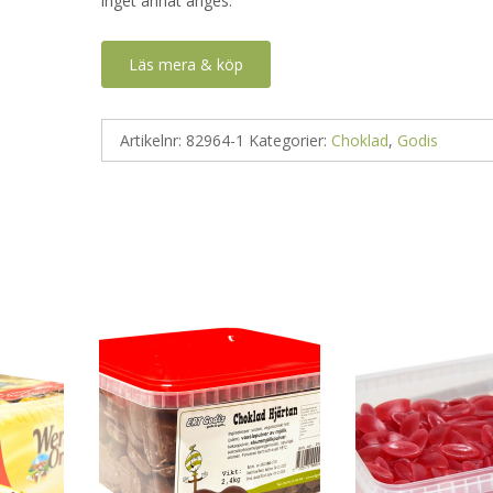
inget annat anges.
Läs mera & köp
Artikelnr:
82964-1
Kategorier:
Choklad
,
Godis