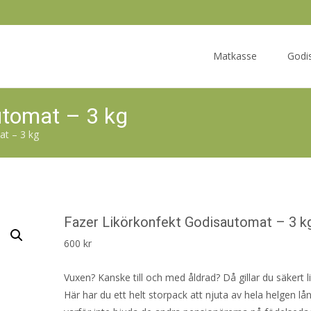
Skip
to
Matkasse
Godi
content
utomat – 3 kg
at – 3 kg
Fazer Likörkonfekt Godisautomat – 3 k
600
kr
Vuxen? Kanske till och med åldrad? Då gillar du säkert li
Här har du ett helt storpack att njuta av hela helgen lån