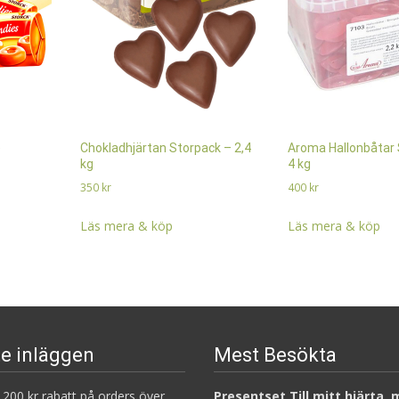
e
Chokladhjärtan Storpack – 2,4
Aroma Hallonbåtar 
kg
4 kg
350
kr
400
kr
Läs mera & köp
Läs mera & köp
e inläggen
Mest Besökta
200 kr rabatt på orders över
Presentset Till mitt hjärta,