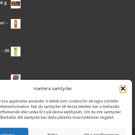
00 g
or -
- 20
Hantera samtycke
n bra upplevelse använder vi teknik som cookies för att lagra och/eller
nden
hetsinformation. När du samtycker till dessa tekniker kan vi behandla
rfbeteende eller unika ID:n på denna webbplats. Om du inte samtycker
återkallar ditt samtycke kan detta påverka vissa funktioner negativt.
ceptera
Neka
Visa preferenser