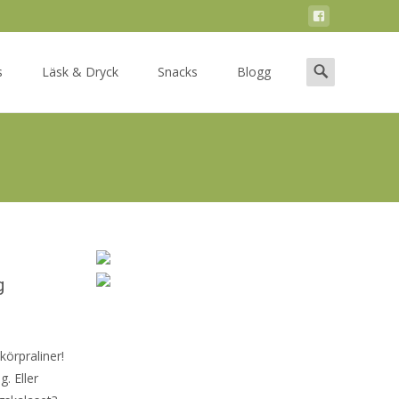
Search
s
Läsk & Dryck
Snacks
Blogg
for:
g
körpraliner!
g. Eller