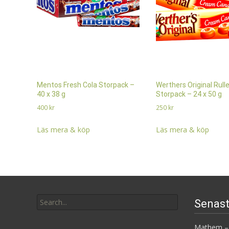
Mentos Fresh Cola Storpack –
Werthers Original Rull
40 x 38 g
Storpack – 24 x 50 g
400
kr
250
kr
Läs mera & köp
Läs mera & köp
Search
Senast
for:
Mathem – 