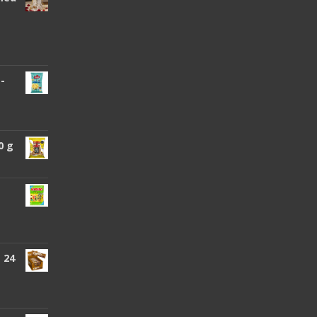
 -
0 g
 24