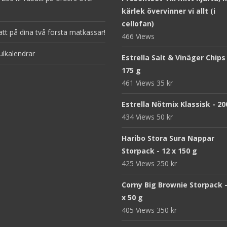
kärlek övervinner vi allt (i
cellofan)
att på dina två första matkassar!
466 Views
ulkalendrar
Estrella Salt & Vinäger Chips
175 g
461 Views
35
kr
Estrella Nötmix Klassisk - 20
434 Views
50
kr
Haribo Stora Sura Nappar
Storpack - 12 x 150 g
425 Views
250
kr
Corny Big Brownie Storpack -
x 50 g
405 Views
350
kr