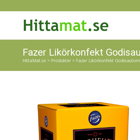
Fazer Likörkonfekt Godisa
HittaMat.se
>
Produkter
>
Fazer Likörkonfekt Godisautom