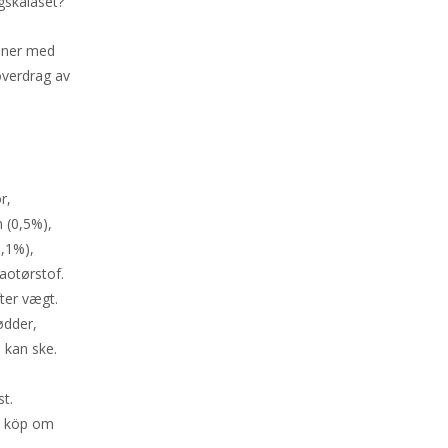
agskalaset?
liner med
överdrag av
r,
 (0,5%),
0,1%),
aotørstof.
fter vægt.
ødder,
 kan ske.
st.
id köp om