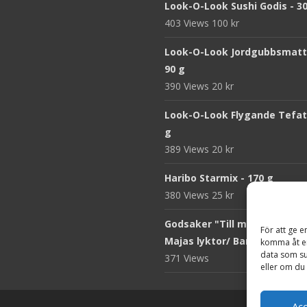
Look-O-Look Sushi Godis - 3
403 Views
100
kr
Look-O-Look Jordgubbsmatt
90 g
390 Views
20
kr
Look-O-Look Flygande Tefat 
g
389 Views
20
kr
Haribo Starmix - 170 g
380 Views
25
kr
Godsaker "Till mitt hjärta" -
För att ge e
Majas lyktor/ Barncancerfo
komma åt en
data som su
371 Views
eller om du 
Ac