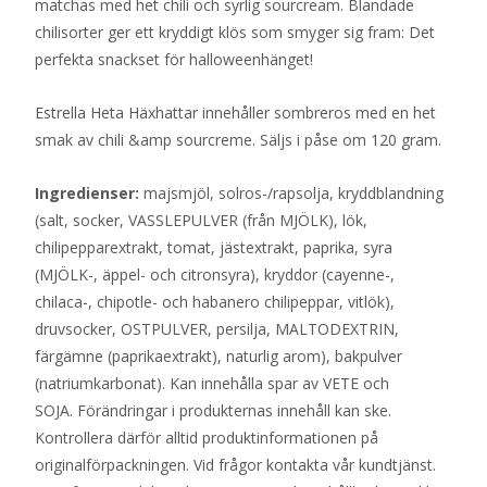
matchas med het chili och syrlig sourcream. Blandade
chilisorter ger ett kryddigt klös som smyger sig fram: Det
perfekta snackset för halloweenhänget!
Estrella Heta Häxhattar innehåller sombreros med en het
smak av chili &amp sourcreme. Säljs i påse om 120 gram.
Ingredienser:
majsmjöl, solros-/rapsolja, kryddblandning
(salt, socker, VASSLEPULVER (från MJÖLK), lök,
chilipepparextrakt, tomat, jästextrakt, paprika, syra
(MJÖLK-, äppel- och citronsyra), kryddor (cayenne-,
chilaca-, chipotle- och habanero chilipeppar, vitlök),
druvsocker, OSTPULVER, persilja, MALTODEXTRIN,
färgämne (paprikaextrakt), naturlig arom), bakpulver
(natriumkarbonat). Kan innehålla spar av VETE och
SOJA. Förändringar i produkternas innehåll kan ske.
Kontrollera därför alltid produktinformationen på
originalförpackningen. Vid frågor kontakta vår kundtjänst.