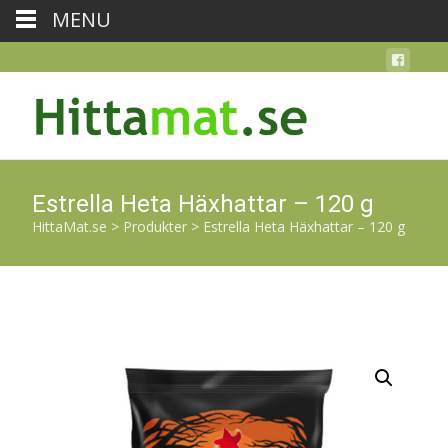
MENU
Estrella Heta Häxhattar – 120 g
HittaMat.se
>
Produkter
>
Estrella Heta Häxhattar – 120 g