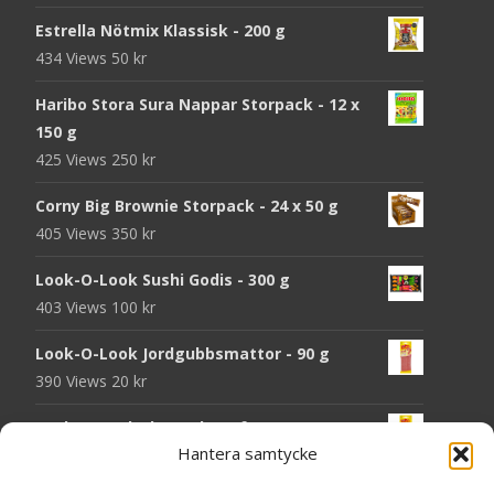
Estrella Nötmix Klassisk - 200 g
434 Views
50
kr
Haribo Stora Sura Nappar Storpack - 12 x
150 g
425 Views
250
kr
Corny Big Brownie Storpack - 24 x 50 g
405 Views
350
kr
Look-O-Look Sushi Godis - 300 g
403 Views
100
kr
Look-O-Look Jordgubbsmattor - 90 g
390 Views
20
kr
Look-O-Look Flygande Tefat - 20 g
Hantera samtycke
389 Views
20
kr