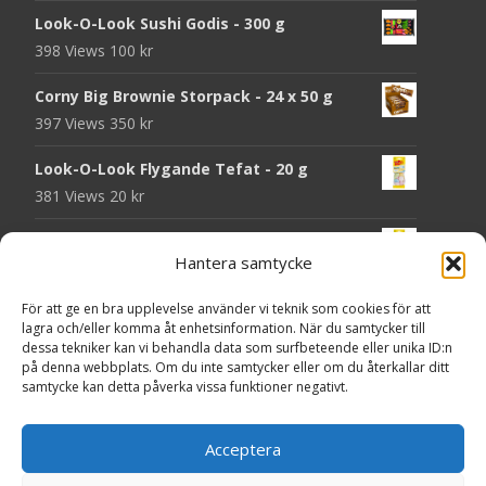
Look-O-Look Sushi Godis - 300 g
398 Views
100
kr
Corny Big Brownie Storpack - 24 x 50 g
397 Views
350
kr
Look-O-Look Flygande Tefat - 20 g
381 Views
20
kr
Look-O-Look Jordgubbsmattor - 90 g
Hantera samtycke
379 Views
20
kr
För att ge en bra upplevelse använder vi teknik som cookies för att
Haribo Starmix - 170 g
lagra och/eller komma åt enhetsinformation. När du samtycker till
374 Views
25
kr
dessa tekniker kan vi behandla data som surfbeteende eller unika ID:n
på denna webbplats. Om du inte samtycker eller om du återkallar ditt
Godsaker "Till mitt hjärta" - Majas lyktor/
samtycke kan detta påverka vissa funktioner negativt.
Barncancerfonden
361 Views
Acceptera