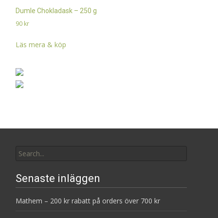
Dumle Chokladask – 250 g
90
kr
Läs mera & köp
Search
for:
Senaste inläggen
Mathem – 200 kr rabatt på orders över 700 kr