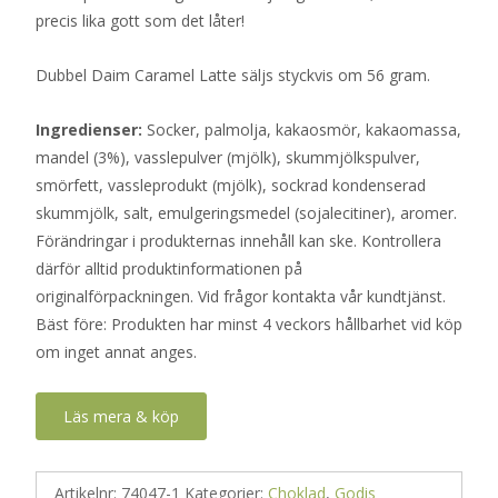
precis lika gott som det låter!
Dubbel Daim Caramel Latte säljs styckvis om 56 gram.
Ingredienser:
Socker, palmolja, kakaosmör, kakaomassa,
mandel (3%), vasslepulver (mjölk), skummjölkspulver,
smörfett, vassleprodukt (mjölk), sockrad kondenserad
skummjölk, salt, emulgeringsmedel (sojalecitiner), aromer.
Förändringar i produkternas innehåll kan ske. Kontrollera
därför alltid produktinformationen på
originalförpackningen. Vid frågor kontakta vår kundtjänst.
Bäst före: Produkten har minst 4 veckors hållbarhet vid köp
om inget annat anges.
Läs mera & köp
Artikelnr:
74047-1
Kategorier:
Choklad
,
Godis