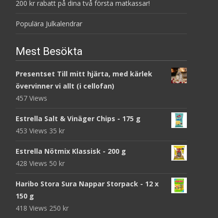
200 kr rabatt på dina två första matkassar!
Populära Julkalendrar
Mest Besökta
Presentset Till mitt hjärta, med kärlek
övervinner vi allt (i cellofan)
457 Views
Estrella Salt & Vinäger Chips - 175 g
453 Views
35
kr
Estrella Nötmix Klassisk - 200 g
428 Views
50
kr
Haribo Stora Sura Nappar Storpack - 12 x
150 g
418 Views
250
kr