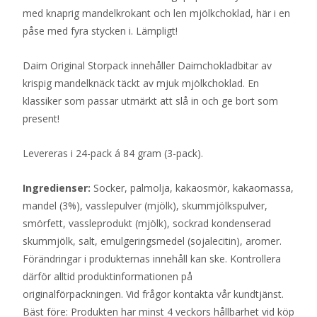
med knaprig mandelkrokant och len mjölkchoklad, här i en
påse med fyra stycken i. Lämpligt!
Daim Original Storpack innehåller Daimchokladbitar av
krispig mandelknäck täckt av mjuk mjölkchoklad. En
klassiker som passar utmärkt att slå in och ge bort som
present!
Levereras i 24-pack á 84 gram (3-pack).
Ingredienser:
Socker, palmolja, kakaosmör, kakaomassa,
mandel (3%), vasslepulver (mjölk), skummjölkspulver,
smörfett, vassleprodukt (mjölk), sockrad kondenserad
skummjölk, salt, emulgeringsmedel (sojalecitin), aromer.
Förändringar i produkternas innehåll kan ske. Kontrollera
därför alltid produktinformationen på
originalförpackningen. Vid frågor kontakta vår kundtjänst.
Bäst före: Produkten har minst 4 veckors hållbarhet vid köp