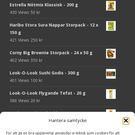
Estrella Nötmix Klassisk - 200 g
430 Views
50
kr
Haribo Stora Sura Nappar Storpack - 12 x
150 g
421 Views
250
kr
Corny Big Brownie Storpack - 24 x 50 g
402 Views
350
kr
Look-O-Look Sushi Godis - 300 g
401 Views
100
kr
Look-O-Look Flygande Tefat - 20 g
386 Views
20
kr
Look-O-Look Jordgubbsmattor - 90 g
Hantera samtycke
384 Views
20
kr
Haribo Starmix - 170 g
För att ge en bra upplevelse använder vi teknik som cookies för att