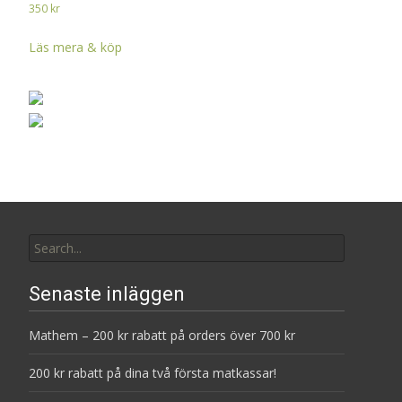
350
kr
Läs mera & köp
Search
for:
Senaste inläggen
Mathem – 200 kr rabatt på orders över 700 kr
200 kr rabatt på dina två första matkassar!