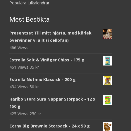
Populära Julkalendrar
Mest Besökta
Presentset Till mitt hjärta, med kärlek
övervinner vi allt (i cellofan)
466 Views
Estrella Salt & Vinäger Chips - 175 g
461 Views
35
kr
Estrella Nötmix Klassisk - 200 g
434 Views
50
kr
Haribo Stora Sura Nappar Storpack - 12 x
150 g
425 Views
250
kr
Corny Big Brownie Storpack - 24 x 50 g