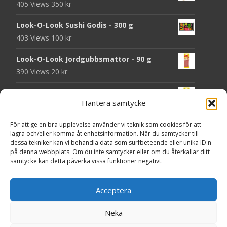
405 Views
350
kr
Look-O-Look Sushi Godis - 300 g
403 Views
100
kr
Look-O-Look Jordgubbsmattor - 90 g
390 Views
20
kr
Look-O-Look Flygande Tefat - 20 g
Hantera samtycke
389 Views
20
kr
För att ge en bra upplevelse använder vi teknik som cookies för att
Haribo Starmix - 170 g
lagra och/eller komma åt enhetsinformation. När du samtycker till
380 Views
25
kr
dessa tekniker kan vi behandla data som surfbeteende eller unika ID:n
på denna webbplats. Om du inte samtycker eller om du återkallar ditt
Godsaker "Till mitt hjärta" - Majas lyktor/
samtycke kan detta påverka vissa funktioner negativt.
Barncancerfonden
371 Views
Acceptera
Neka