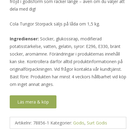
fröjd i godisform som räcker länge – även om du väljer att
dela med dig!
Cola Tungor Storpack säljs på låda om 1,5 kg.
Ingredienser:
Socker, glukossirap, modifierad
potatisstärkelse, vatten, gelatin, syror: E296, E330, bränt
socker, aromämne. Förändringar i produkternas innehåll
kan ske. Kontrollera därför alltid produktinformationen på
originalförpackningen. Vid frågor kontakta vår kundtjänst.
Bäst före: Produkten har minst 4 veckors hållbarhet vid köp
om inget annat anges.
Läs mera & köp
Artikelnr:
78856-1
Kategorier:
Godis
,
Surt Godis